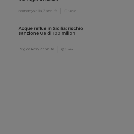
economysicilia,
2 anni fa
3 min
Acque reflue in Sicilia: rischio
sanzione Ue di 100 milioni
Brigida Raso,
2 anni fa
5 min