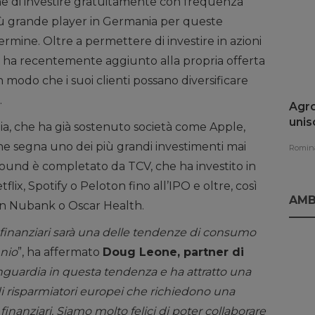
ne di investire gratuitamente con frequenza
più grande player in Germania per queste
ermine. Oltre a permettere di investire in azioni
 ha recentemente aggiunto alla propria offerta
n modo che i suoi clienti possano diversificare
.
Agro
unis
a, che ha già sostenuto società come Apple,
rinn
one segna uno dei più grandi investimenti mai
Romina
 round è completato da TCV, che ha investito in
ix, Spotify o Peloton fino all’IPO e oltre, così
AMB
 in Nubank o Oscar Health.
finanziari sarà una delle tendenze di consumo
nio
”, ha affermato
Doug Leone, partner di
nguardia in questa tendenza e ha attratto una
i risparmiatori europei che richiedono una
inanziari. Siamo molto felici di poter collaborare