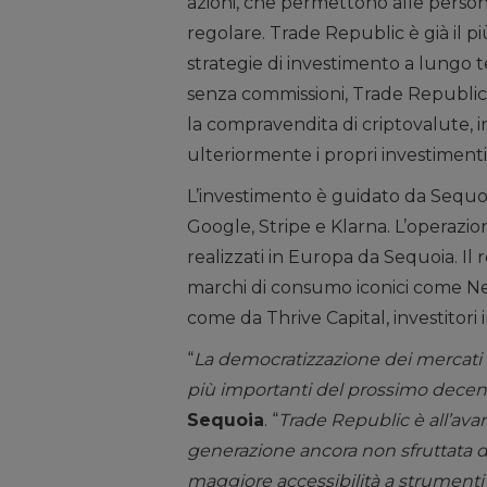
azioni, che permettono alle perso
regolare. Trade Republic è già il 
strategie di investimento a lungo t
senza commissioni, Trade Republic
la compravendita di criptovalute, i
ulteriormente i propri investimenti
L’investimento è guidato da Sequoi
Google, Stripe e Klarna. L’operazi
realizzati in Europa da Sequoia. Il
marchi di consumo iconici come Netfl
come da Thrive Capital, investitori
“
La democratizzazione dei mercati 
più importanti del prossimo decen
Sequoia
. “
Trade Republic è all’ava
generazione ancora non sfruttata d
maggiore accessibilità a strumenti f