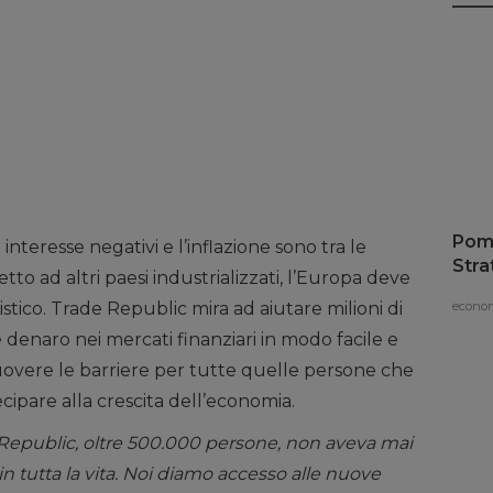
Pomo
 interesse negativi e l’inflazione sono tra le
Stra
etto ad altri paesi industrializzati, l’Europa deve
vaci
econom
stico. Trade Republic mira ad aiutare milioni di
 denaro nei mercati finanziari in modo facile e
overe le barriere per tutte quelle persone che
ipare alla crescita dell’economia.
de Republic, oltre 500.000 persone, non aveva mai
in tutta la vita. Noi diamo accesso alle nuove