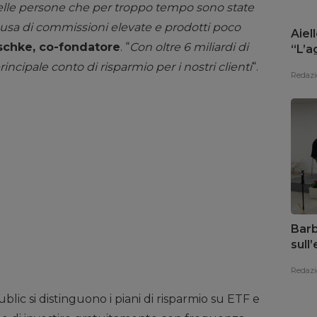
lle persone che per troppo tempo sono state
ausa di commissioni elevate e prodotti poco
Aiell
chke, co-fondatore
. “
Con oltre 6 miliardi di
“L’a
risp
rincipale conto di risparmio per i nostri clienti
“.
Redazi
Barb
sull
il te
Redazi
blic si distinguono i piani di risparmio su ETF e