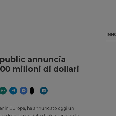
INN
epublic annuncia
0 milioni di dollari
der in Europa, ha annunciato oggi un
oni di dollari guidato da Sequoia con la