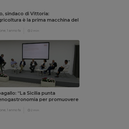
o, sindaco di Vittoria:
gricoltura è la prima macchina del
armio energetico”
one,
1 anno fa
2 min
agallo: “La Sicilia punta
’enogastronomia per promuovere
rritorio”
one,
1 anno fa
2 min