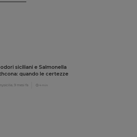
dori siciliani e Salmonella
thcona: quando le certezze
llano
ysicilia,
9 mesi fa
4 min