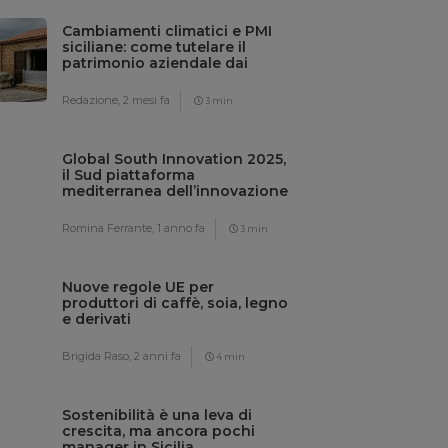
Cambiamenti climatici e PMI
siciliane: come tutelare il
patrimonio aziendale dai
rischi meteo
Redazione,
2 mesi fa
3 min
Global South Innovation 2025,
il Sud piattaforma
mediterranea dell’innovazione
sostenibile
Romina Ferrante,
1 anno fa
3 min
Nuove regole UE per
produttori di caffè, soia, legno
e derivati
Brigida Raso,
2 anni fa
4 min
Sostenibilità è una leva di
crescita, ma ancora pochi
manager in Sicilia