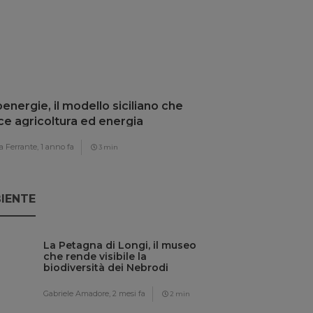
energie, il modello siciliano che
ce agricoltura ed energia
ovabile
 Ferrante,
1 anno fa
3 min
IENTE
La Petagna di Longi, il museo
che rende visibile la
biodiversità dei Nebrodi
Gabriele Amadore,
2 mesi fa
2 min