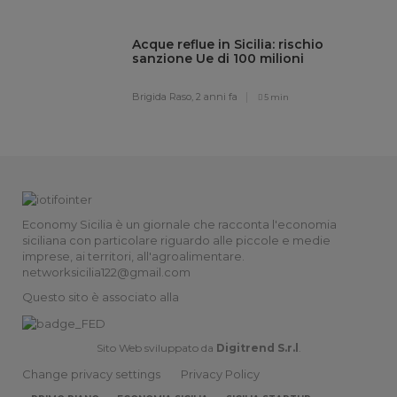
Acque reflue in Sicilia: rischio
sanzione Ue di 100 milioni
Brigida Raso,
2 anni fa
5 min
Economy Sicilia è un giornale che racconta l'economia
siciliana con particolare riguardo alle piccole e medie
imprese, ai territori, all'agroalimentare.
networksicilia122@gmail.com
Questo sito è associato alla
Sito Web sviluppato da
Digitrend S.r.l
.
Change privacy settings
Privacy Policy