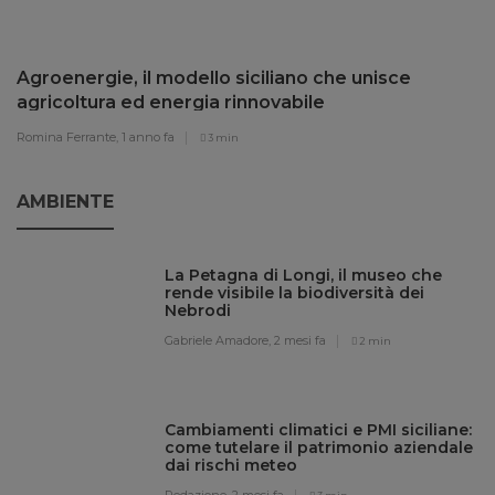
Agroenergie, il modello siciliano che unisce
agricoltura ed energia rinnovabile
Romina Ferrante,
1 anno fa
3 min
AMBIENTE
La Petagna di Longi, il museo che
rende visibile la biodiversità dei
Nebrodi
Gabriele Amadore,
2 mesi fa
2 min
Cambiamenti climatici e PMI siciliane:
come tutelare il patrimonio aziendale
dai rischi meteo
Redazione,
2 mesi fa