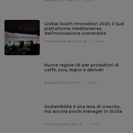
3 min
Global South Innovation 2025, il Sud
piattaforma mediterranea
dell’innovazione sostenibile
Romina Ferrante,
1 anno fa
3 min
Nuove regole UE per produttori di
caffè, soia, legno e derivati
Brigida Raso,
2 anni fa
4 min
Sostenibilità è una leva di crescita,
ma ancora pochi manager in Sicilia
economysicilia,
2 anni fa
3 min