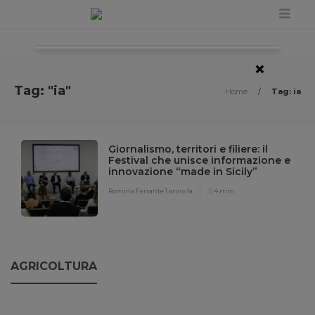
×
Tag: "ia"
Home
/
Tag: ia
Giornalismo, territori e filiere: il
Festival che unisce informazione e
innovazione “made in Sicily”
Romina Ferrante
1 anno fa
4 min
AGRICOLTURA