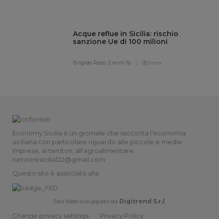
Acque reflue in Sicilia: rischio
sanzione Ue di 100 milioni
Brigida Raso,
2 anni fa
5 min
Economy Sicilia è un giornale che racconta l'economia
siciliana con particolare riguardo alle piccole e medie
imprese, ai territori, all'agroalimentare.
networksicilia122@gmail.com
Questo sito è associato alla
Sito Web sviluppato da
Digitrend S.r.l
.
Change privacy settings
Privacy Policy