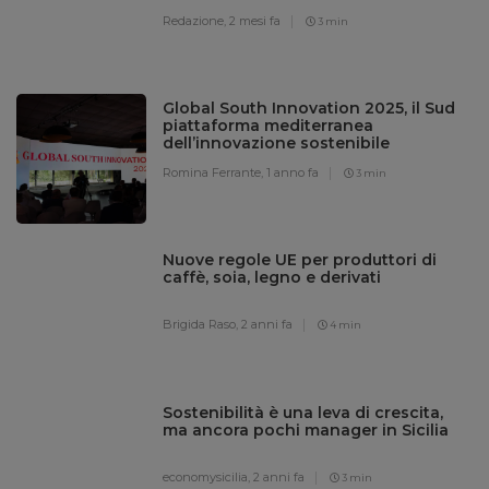
Redazione,
2 mesi fa
3 min
Global South Innovation 2025, il Sud
piattaforma mediterranea
dell’innovazione sostenibile
Romina Ferrante,
1 anno fa
3 min
Nuove regole UE per produttori di
caffè, soia, legno e derivati
Brigida Raso,
2 anni fa
4 min
Sostenibilità è una leva di crescita,
ma ancora pochi manager in Sicilia
economysicilia,
2 anni fa
3 min