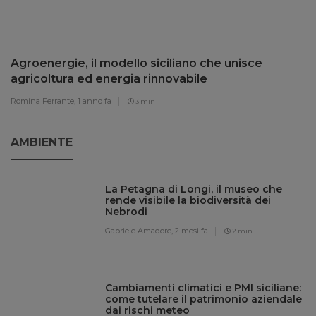
Agroenergie, il modello siciliano che unisce
agricoltura ed energia rinnovabile
Romina Ferrante,
1 anno fa
3 min
AMBIENTE
La Petagna di Longi, il museo che
rende visibile la biodiversità dei
Nebrodi
Gabriele Amadore,
2 mesi fa
2 min
Cambiamenti climatici e PMI siciliane:
come tutelare il patrimonio aziendale
dai rischi meteo