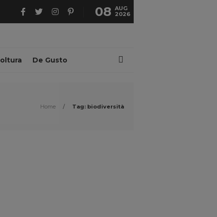
08
AUG
2026
oltura
De Gusto
Home
/
Tag: biodiversità