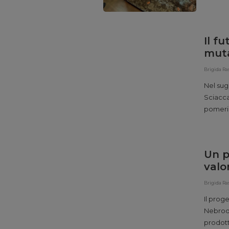
piante,
molte p
Natural
Il f
muta
Brigida Ra
Nel sug
Sciacca
pomerig
“Biodiv
riflessi
Massimo
Un p
istituz
valo
Brigida Ra
Il prog
Nebrodi
prodott