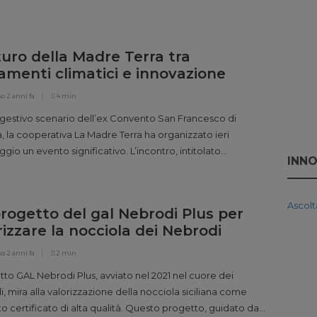
 funghi, orchidee e tracce naturali che spiegano meglio di
arole la complessità di un ecosistema.A Longi, il Centro
istico “La Petagna” prova a fare […]
uturo della Madre Terra tra
menti climatici e innovazione
so
2 anni fa
4 min
gestivo scenario dell’ex Convento San Francesco di
, la cooperativa La Madre Terra ha organizzato ieri
gio un evento significativo. L’incontro, intitolato
INNO
ersità e Mutamenti Climatici”, è stato un momento di
one sulle sfide ambientali e sul proprio futuro. Il giornalista
 D’Antoni, ha moderato gli interventi degli ospiti, figure
rogetto del gal Nebrodi Plus per
ionali e accademiche, che […]
rizzare la nocciola dei Nebrodi
so
2 anni fa
2 min
etto GAL Nebrodi Plus, avviato nel 2021 nel cuore dei
, mira alla valorizzazione della nocciola siciliana come
o certificato di alta qualità. Questo progetto, guidato da