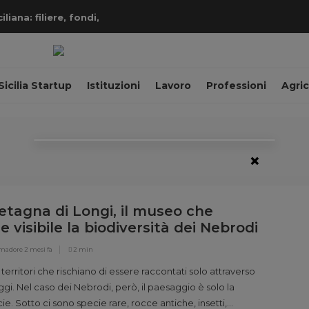
iana: filiere, fondi,
Sicilia Startup
Istituzioni
Lavoro
Professioni
Agric
×
etagna di Longi, il museo che
e visibile la biodiversità dei Nebrodi
Amadore
2 mesi fa
2 min
 territori che rischiano di essere raccontati solo attraverso
ggi. Nel caso dei Nebrodi, però, il paesaggio è solo la
ie. Sotto ci sono specie rare, rocce antiche, insetti,