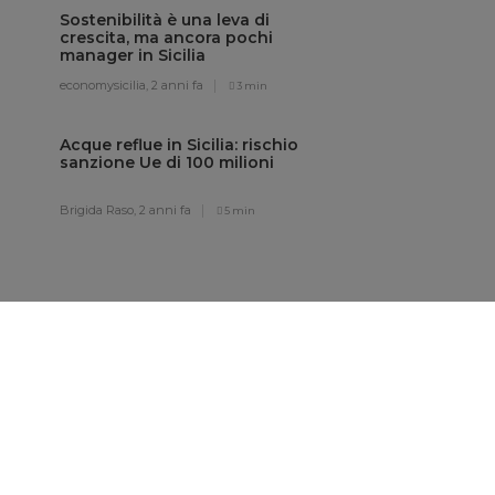
Gabriele Amadore,
2 mesi fa
2 min
Cambiamenti climatici e PMI
siciliane: come tutelare il
patrimonio aziendale dai
rischi meteo
Redazione,
2 mesi fa
3 min
Global South Innovation
2025, il Sud piattaforma
mediterranea
dell’innovazione sostenibile
Romina Ferrante,
1 anno fa
3 min
Nuove regole UE per
produttori di caffè, soia,
legno e derivati
Brigida Raso,
2 anni fa
4 min
Sostenibilità è una leva di
crescita, ma ancora pochi
manager in Sicilia