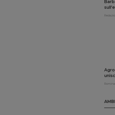
Aiell
“L’ag
del 
Redazi
Barba
sull
promu
Redazi