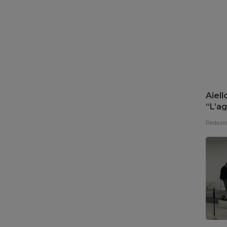
AGR
Pomod
Stra
vacil
economy