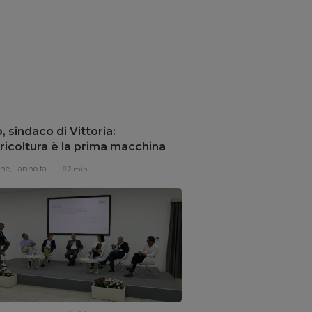
ICOLTURA
ori siciliani e Salmonella
thcona: quando le certezze
lano
sicilia,
9 mesi fa
4 min