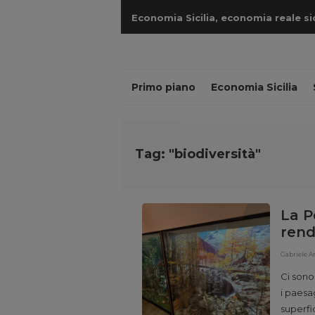
Economia Sicilia, economia reale sicil
cantieri
Primo piano
Economia Sicilia
Tag: "biodiversità"
La P
rend
Gabriele 
Ci sono
i paesa
superfic