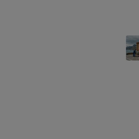
Agroe
unisc
rinno
Romina 
AMB