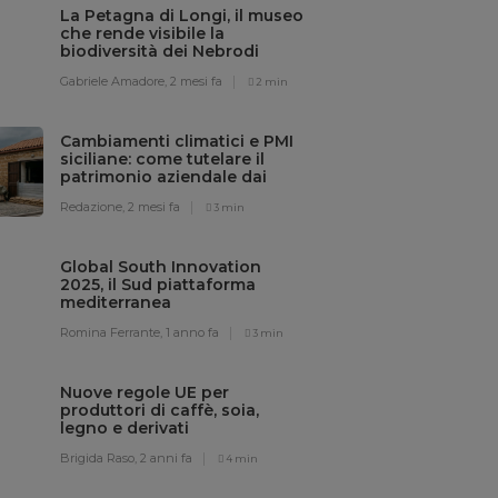
nergie, il modello siciliano che
e agricoltura ed energia
vabile
Ferrante,
1 anno fa
3 min
IENTE
La Petagna di Longi, il museo
che rende visibile la
biodiversità dei Nebrodi