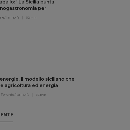
o, sindaco di Vittoria:
ricoltura è la prima macchina
risparmio energetico”
one,
1 anno fa
2 min
gallo: “La Sicilia punta
’enogastronomia per
overe il territorio”
one,
1 anno fa
2 min