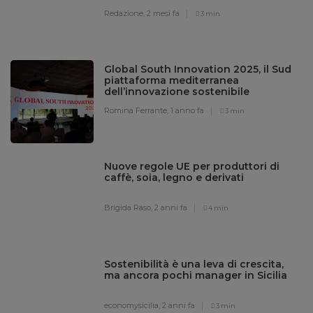
Redazione,
2 mesi fa
3 min
Global South Innovation 2025, il Sud
piattaforma mediterranea
dell’innovazione sostenibile
Romina Ferrante,
1 anno fa
3 min
Nuove regole UE per produttori di
caffè, soia, legno e derivati
Brigida Raso,
2 anni fa
4 min
Sostenibilità è una leva di crescita,
ma ancora pochi manager in Sicilia
economysicilia,
2 anni fa
3 min