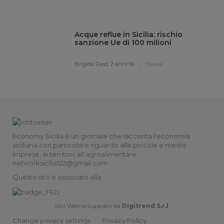
Acque reflue in Sicilia: rischio
sanzione Ue di 100 milioni
Brigida Raso,
2 anni fa
5 min
Economy Sicilia è un giornale che racconta l'economia
siciliana con particolare riguardo alle piccole e medie
imprese, ai territori, all'agroalimentare.
networksicilia122@gmail.com
Questo sito è associato alla
Sito Web sviluppato da
Digitrend S.r.l
.
Change privacy settings
Privacy Policy