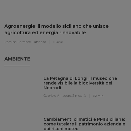
Agroenergie, il modello siciliano che unisce
agricoltura ed energia rinnovabile
Romina Ferrante,
1 anno fa
3 min
AMBIENTE
La Petagna di Longi, il museo che
rende visibile la biodiversità dei
Nebrodi
Gabriele Amadore,
2 mesi fa
2 min
Cambiamenti climatici e PMI siciliane:
come tutelare il patrimonio aziendale
dai rischi meteo