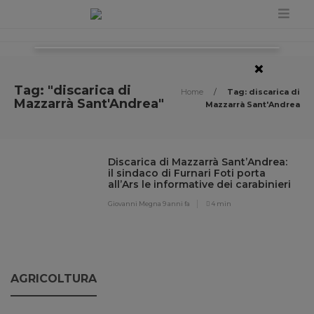
×
Tag: "discarica di
Home
/
Tag: discarica di
Mazzarrà Sant'Andrea"
Mazzarrà Sant'Andrea
Discarica di Mazzarrà Sant’Andrea:
il sindaco di Furnari Foti porta
all’Ars le informative dei carabinieri
Giovanni Megna
9 anni fa
4 min
AGRICOLTURA