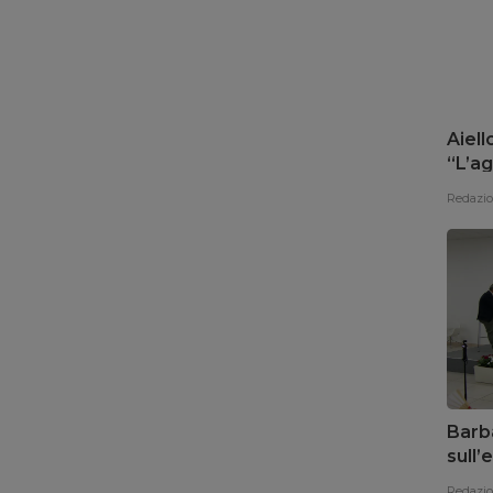
Aiell
“L’ag
del 
Redazi
Barba
sull
promu
Redazi