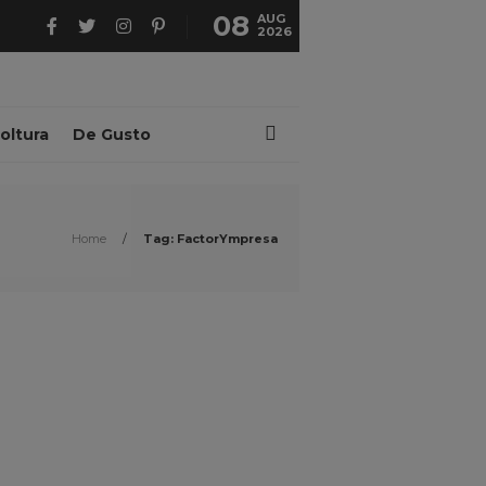
08
AUG
2026
oltura
De Gusto
Home
/
Tag: FactorYmpresa