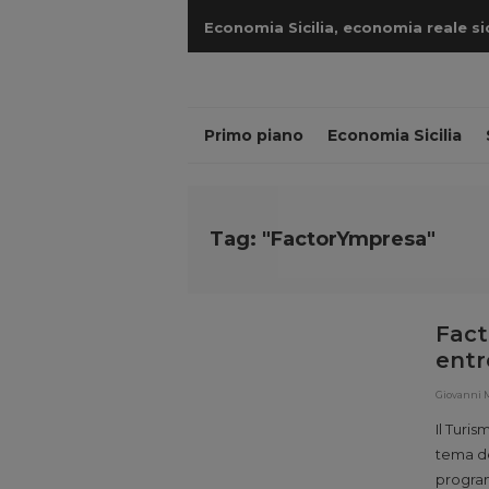
Economia Sicilia, economia reale sicil
cantieri
Primo piano
Economia Sicilia
Tag: "FactorYmpresa"
Fac
entr
Giovanni
Il Turis
tema de
program