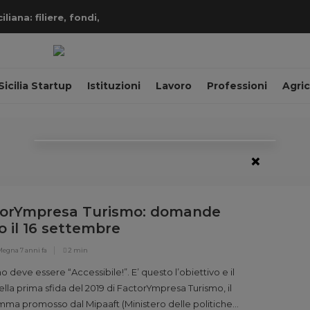
iana: filiere, fondi,
Sicilia Startup
Istituzioni
Lavoro
Professioni
Agric
×
torYmpresa Turismo: domande
o il 16 settembre
 Megna
7 anni fa
2 min
mo deve essere “Accessibile!”. E’ questo l’obiettivo e il
lla prima sfida del 2019 di FactorYmpresa Turismo, il
ma promosso dal Mipaaft (Ministero delle politiche