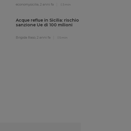
economysicilia,
2 anni fa
3 min
Acque reflue in Sicilia: rischio
sanzione Ue di 100 milioni
Brigida Raso,
2 anni fa
5 min