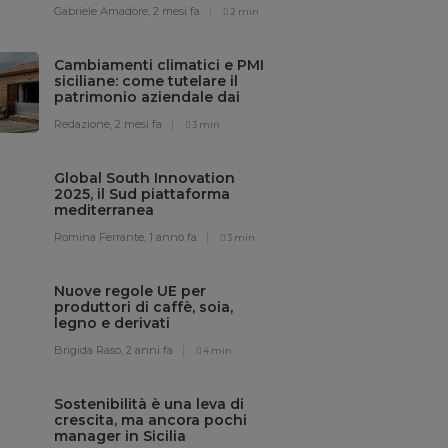
Gabriele Amadore,
2 mesi fa
2 min
Cambiamenti climatici e PMI
siciliane: come tutelare il
patrimonio aziendale dai
rischi meteo
Redazione,
2 mesi fa
3 min
Global South Innovation
2025, il Sud piattaforma
mediterranea
dell’innovazione sostenibile
Romina Ferrante,
1 anno fa
3 min
Nuove regole UE per
produttori di caffè, soia,
legno e derivati
Brigida Raso,
2 anni fa
4 min
Sostenibilità è una leva di
crescita, ma ancora pochi
manager in Sicilia