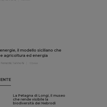
nergie, il modello siciliano che
e agricoltura ed energia
vabile
Ferrante,
1 anno fa
3 min
IENTE
La Petagna di Longi, il museo
che rende visibile la
biodiversità dei Nebrodi