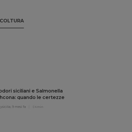
ICOLTURA
ori siciliani e Salmonella
thcona: quando le certezze
lano
sicilia,
9 mesi fa
4 min