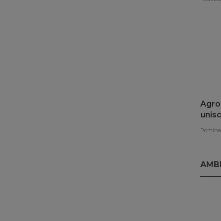
Agroe
unisc
rinno
Romina 
AMB