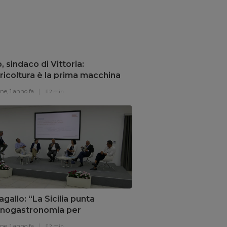
o, sindaco di Vittoria:
ricoltura è la prima macchina
risparmio energetico”
one,
1 anno fa
2 min
gallo: “La Sicilia punta
’enogastronomia per
overe il territorio”
one,
1 anno fa
2 min