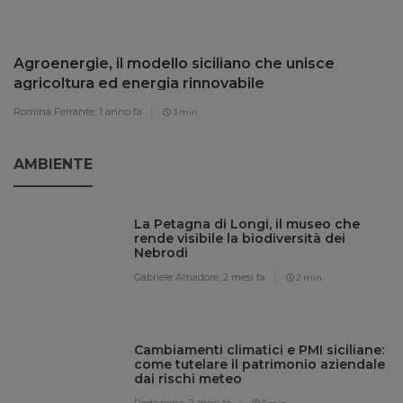
Agroenergie, il modello siciliano che unisce
agricoltura ed energia rinnovabile
Romina Ferrante,
1 anno fa
3 min
AMBIENTE
La Petagna di Longi, il museo che
rende visibile la biodiversità dei
Nebrodi
Gabriele Amadore,
2 mesi fa
2 min
Cambiamenti climatici e PMI siciliane:
come tutelare il patrimonio aziendale
dai rischi meteo
Redazione,
2 mesi fa