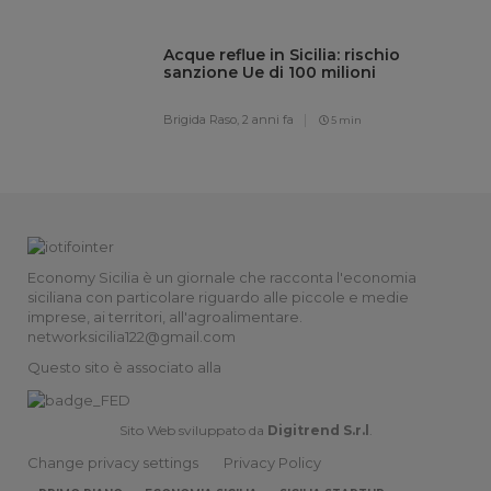
Acque reflue in Sicilia: rischio
sanzione Ue di 100 milioni
Brigida Raso,
2 anni fa
5 min
Economy Sicilia è un giornale che racconta l'economia
siciliana con particolare riguardo alle piccole e medie
imprese, ai territori, all'agroalimentare.
networksicilia122@gmail.com
Questo sito è associato alla
Sito Web sviluppato da
Digitrend S.r.l
.
Change privacy settings
Privacy Policy