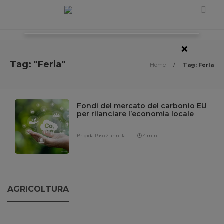
×
Tag: "Ferla"
Home
/
Tag: Ferla
Fondi del mercato del carbonio EU
per rilanciare l’economia locale
Brigida Raso
2 anni fa
4 min
AGRICOLTURA