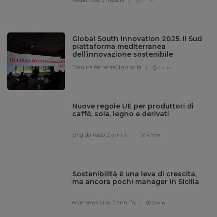
3 min
Global South Innovation 2025, il Sud
piattaforma mediterranea
dell’innovazione sostenibile
Romina Ferrante,
1 anno fa
3 min
Nuove regole UE per produttori di
caffè, soia, legno e derivati
Brigida Raso,
2 anni fa
4 min
Sostenibilità è una leva di crescita,
ma ancora pochi manager in Sicilia
economysicilia,
2 anni fa
3 min