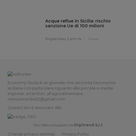
Acque reflue in Sicilia: rischio
sanzione Ue di 100 milioni
Brigida Raso,
2 anni fa
5 min
Economy Sicilia è un giornale che racconta l'economia
siciliana con particolare riguardo alle piccole e medie
imprese, ai territori, all'agroalimentare.
networksicilia122@gmail.com
Questo sito è associato alla
Sito Web sviluppato da
Digitrend S.r.l
.
Change privacy settings
Privacy Policy