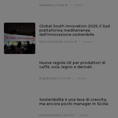
Redazione,
2 mesi fa
3 min
Global South Innovation 2025, il Sud
piattaforma mediterranea
dell’innovazione sostenibile
Romina Ferrante,
1 anno fa
3 min
Nuove regole UE per produttori di
caffè, soia, legno e derivati
Brigida Raso,
2 anni fa
4 min
Sostenibilità è una leva di crescita,
ma ancora pochi manager in Sicilia
economysicilia,
2 anni fa
3 min