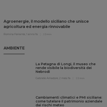
Agroenergie, il modello siciliano che unisce
agricoltura ed energia rinnovabile
Romina Ferrante,
1 anno fa
3 min
AMBIENTE
La Petagna di Longi, il museo che
rende visibile la biodiversità dei
Nebrodi
Gabriele Amadore,
2 mesi fa
2 min
Cambiamenti climatici e PMI siciliane:
come tutelare il patrimonio aziendale
dai rischi meteo