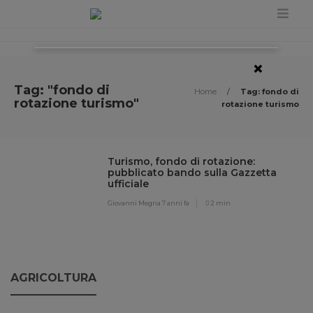
×
Tag: "fondo di
Home
/
Tag: fondo di
rotazione turismo"
rotazione turismo
Turismo, fondo di rotazione:
pubblicato bando sulla Gazzetta
ufficiale
Giovanni Megna
7 anni fa
2 min
AGRICOLTURA