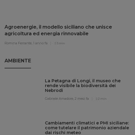
Agroenergie, il modello siciliano che unisce
agricoltura ed energia rinnovabile
Romina Ferrante,
1 anno fa
3 min
AMBIENTE
La Petagna di Longi, il museo che
rende visibile la biodiversità dei
Nebrodi
Gabriele Amadore,
2 mesi fa
2 min
Cambiamenti climatici e PMI siciliane:
come tutelare il patrimonio aziendale
dai rischi meteo