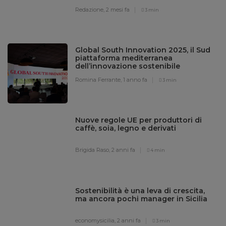
Redazione,
2 mesi fa
3 min
Global South Innovation 2025, il Sud
piattaforma mediterranea
dell’innovazione sostenibile
Romina Ferrante,
1 anno fa
3 min
Nuove regole UE per produttori di
caffè, soia, legno e derivati
Brigida Raso,
2 anni fa
4 min
Sostenibilità è una leva di crescita,
ma ancora pochi manager in Sicilia
economysicilia,
2 anni fa
3 min