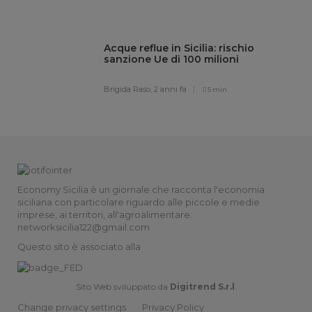
Acque reflue in Sicilia: rischio
sanzione Ue di 100 milioni
Brigida Raso,
2 anni fa
5 min
Economy Sicilia è un giornale che racconta l'economia
siciliana con particolare riguardo alle piccole e medie
imprese, ai territori, all'agroalimentare.
networksicilia122@gmail.com
Questo sito è associato alla
Sito Web sviluppato da
Digitrend S.r.l
.
Change privacy settings
Privacy Policy