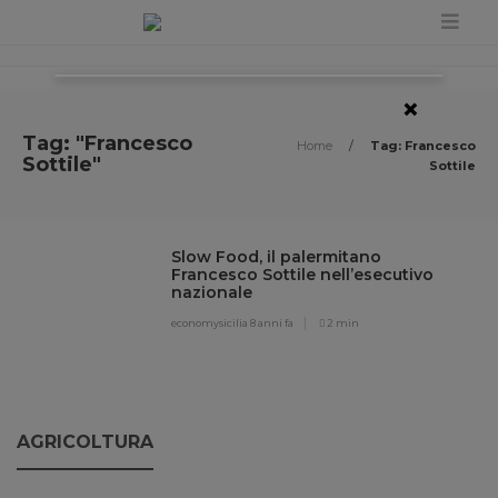
×
Tag: "Francesco
Home
/
Tag: Francesco
Sottile"
Sottile
Slow Food, il palermitano
Francesco Sottile nell’esecutivo
nazionale
economysicilia
8 anni fa
2 min
AGRICOLTURA