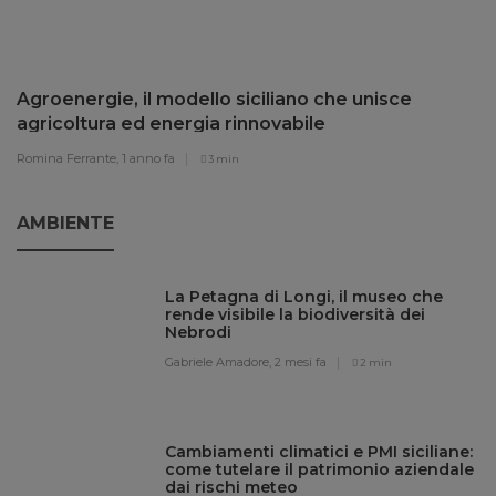
Agroenergie, il modello siciliano che unisce
agricoltura ed energia rinnovabile
Romina Ferrante,
1 anno fa
3 min
AMBIENTE
La Petagna di Longi, il museo che
rende visibile la biodiversità dei
Nebrodi
Gabriele Amadore,
2 mesi fa
2 min
Cambiamenti climatici e PMI siciliane:
come tutelare il patrimonio aziendale
dai rischi meteo