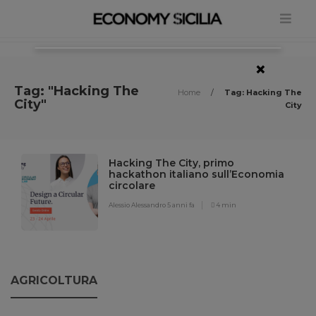
×
Tag: "Hacking The
Home
/
Tag: Hacking The
City"
City
Hacking The City, primo
hackathon italiano sull’Economia
circolare
Alessio Alessandro
5 anni fa
4 min
AGRICOLTURA