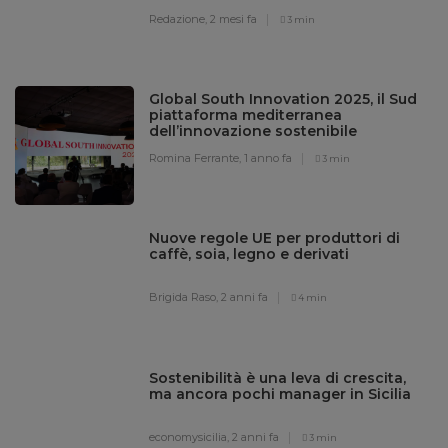
Redazione,
2 mesi fa
3 min
Global South Innovation 2025, il Sud
piattaforma mediterranea
dell’innovazione sostenibile
Romina Ferrante,
1 anno fa
3 min
Nuove regole UE per produttori di
caffè, soia, legno e derivati
Brigida Raso,
2 anni fa
4 min
Sostenibilità è una leva di crescita,
ma ancora pochi manager in Sicilia
economysicilia,
2 anni fa
3 min