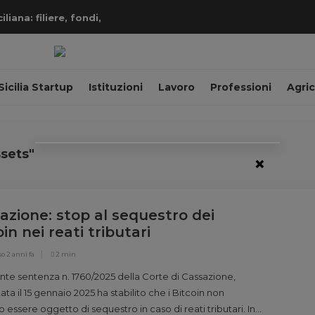
iana: filiere, fondi,
Sicilia Startup
Istituzioni
Lavoro
Professioni
Agric
sets"
×
azione: stop al sequestro dei
in nei reati tributari
so
2 anni fa
2 min
nte sentenza n. 1760/2025 della Corte di Cassazione,
ata il 15 gennaio 2025 ha stabilito che i Bitcoin non
 essere oggetto di sequestro in caso di reati tributari. In