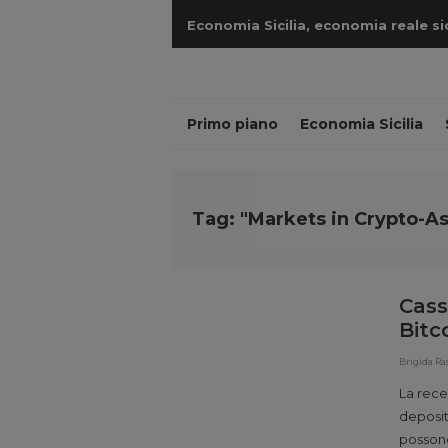
Economia Sicilia, economia reale sicil
cantieri
Primo piano
Economia Sicilia
Tag: "Markets in Crypto-As
Cass
Bitco
Brigida Ra
La rece
deposit
possono