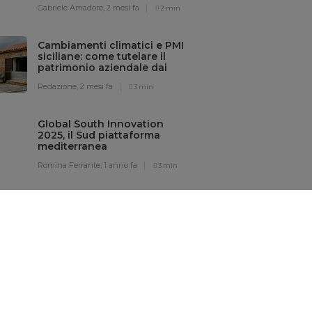
Gabriele Amadore,
2 mesi fa
2 min
Cambiamenti climatici e PMI
siciliane: come tutelare il
patrimonio aziendale dai
rischi meteo
Redazione,
2 mesi fa
3 min
Global South Innovation
2025, il Sud piattaforma
mediterranea
dell’innovazione sostenibile
Romina Ferrante,
1 anno fa
3 min
Nuove regole UE per
produttori di caffè, soia,
legno e derivati
Brigida Raso,
2 anni fa
4 min
Sostenibilità è una leva di
crescita, ma ancora pochi
manager in Sicilia