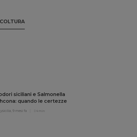
ICOLTURA
ori siciliani e Salmonella
thcona: quando le certezze
lano
sicilia,
9 mesi fa
4 min