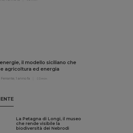
nergie, il modello siciliano che
e agricoltura ed energia
vabile
Ferrante,
1 anno fa
3 min
IENTE
La Petagna di Longi, il museo
che rende visibile la
biodiversità dei Nebrodi