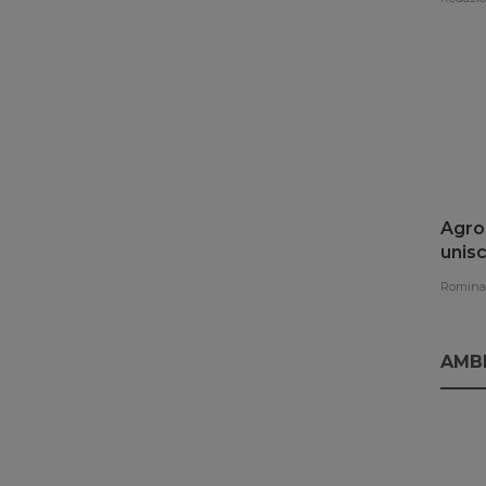
Agroe
unisc
rinno
Romina 
AMB