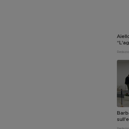
Aiell
“L’ag
del 
Redazi
Barba
sull
promu
Redazi