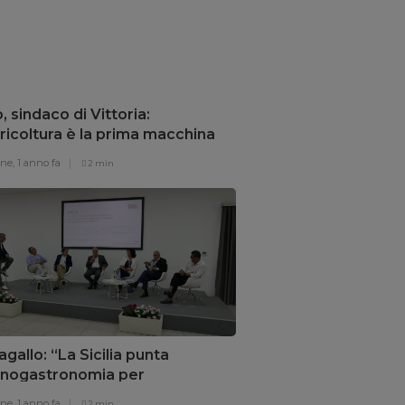
o, sindaco di Vittoria:
ricoltura è la prima macchina
risparmio energetico”
one,
1 anno fa
2 min
gallo: “La Sicilia punta
’enogastronomia per
overe il territorio”
one,
1 anno fa
2 min