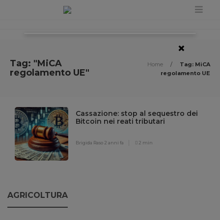
×
Tag: "MiCA
Home
/
Tag: MiCA
regolamento UE"
regolamento UE
Cassazione: stop al sequestro dei
Bitcoin nei reati tributari
Brigida Raso
2 anni fa
2 min
AGRICOLTURA