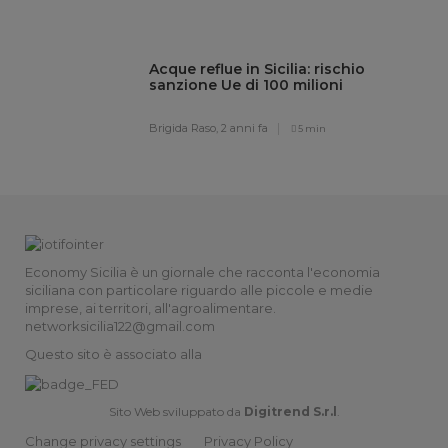
Acque reflue in Sicilia: rischio
sanzione Ue di 100 milioni
Brigida Raso,
2 anni fa
5 min
Economy Sicilia è un giornale che racconta l'economia
siciliana con particolare riguardo alle piccole e medie
imprese, ai territori, all'agroalimentare.
networksicilia122@gmail.com
Questo sito è associato alla
Sito Web sviluppato da
Digitrend S.r.l
.
Change privacy settings
Privacy Policy