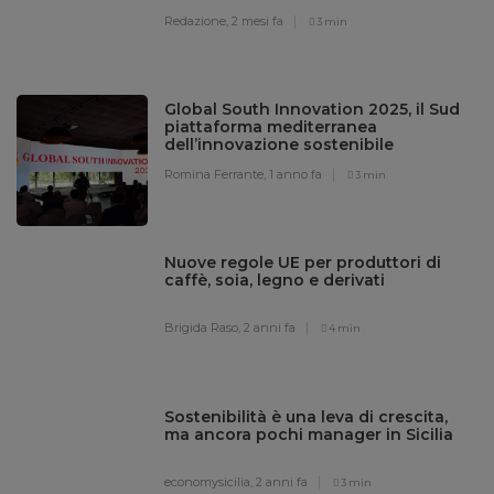
Redazione,
2 mesi fa
3 min
Global South Innovation 2025, il Sud
piattaforma mediterranea
dell’innovazione sostenibile
Romina Ferrante,
1 anno fa
3 min
Nuove regole UE per produttori di
caffè, soia, legno e derivati
Brigida Raso,
2 anni fa
4 min
Sostenibilità è una leva di crescita,
ma ancora pochi manager in Sicilia
economysicilia,
2 anni fa
3 min