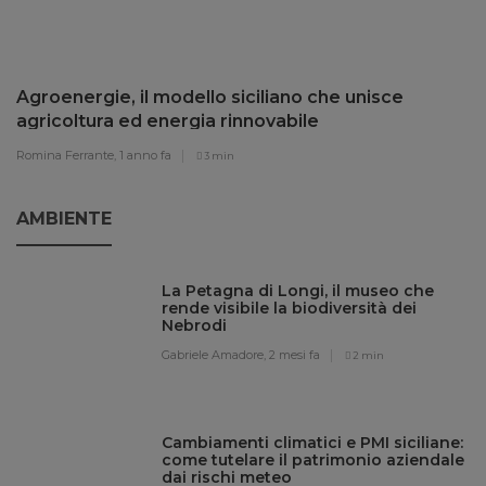
Agroenergie, il modello siciliano che unisce
agricoltura ed energia rinnovabile
Romina Ferrante,
1 anno fa
3 min
AMBIENTE
La Petagna di Longi, il museo che
rende visibile la biodiversità dei
Nebrodi
Gabriele Amadore,
2 mesi fa
2 min
Cambiamenti climatici e PMI siciliane:
come tutelare il patrimonio aziendale
dai rischi meteo