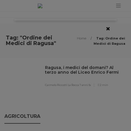
×
Tag: "Ordine dei
Home
/
Tag: Ordine dei
Medici di Ragusa"
Medici di Ragusa
Ragusa, i medici del domani? Al
terzo anno del Liceo Enrico Fermi
Carmelo Riccotti La Rocca
7 anni fa
2 min
AGRICOLTURA