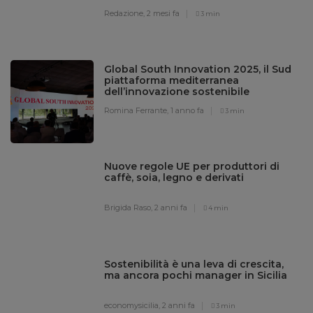
Redazione,
2 mesi fa
3 min
Global South Innovation 2025, il Sud
piattaforma mediterranea
dell’innovazione sostenibile
Romina Ferrante,
1 anno fa
3 min
Nuove regole UE per produttori di
caffè, soia, legno e derivati
Brigida Raso,
2 anni fa
4 min
Sostenibilità è una leva di crescita,
ma ancora pochi manager in Sicilia
economysicilia,
2 anni fa
3 min