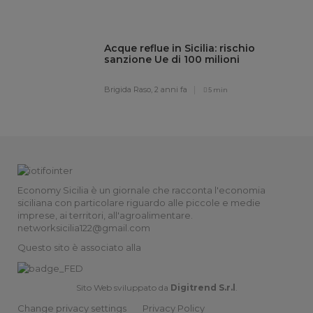
Acque reflue in Sicilia: rischio
sanzione Ue di 100 milioni
Brigida Raso,
2 anni fa
5 min
Economy Sicilia è un giornale che racconta l'economia
siciliana con particolare riguardo alle piccole e medie
imprese, ai territori, all'agroalimentare.
networksicilia122@gmail.com
Questo sito è associato alla
Sito Web sviluppato da
Digitrend S.r.l
.
Change privacy settings
Privacy Policy