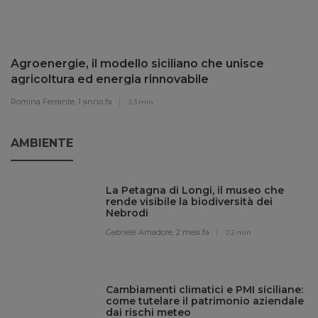
Agroenergie, il modello siciliano che unisce
agricoltura ed energia rinnovabile
Romina Ferrante,
1 anno fa
3 min
AMBIENTE
La Petagna di Longi, il museo che
rende visibile la biodiversità dei
Nebrodi
Gabriele Amadore,
2 mesi fa
2 min
Cambiamenti climatici e PMI siciliane:
come tutelare il patrimonio aziendale
dai rischi meteo