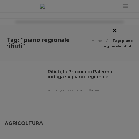
×
Tag: "piano regionale
Home
/
Tag: piano
rifiuti"
regionale rifiuti
Rifiuti, la Procura di Palermo
indaga su piano regionale
economysicilia
7 anni fa
4 min
AGRICOLTURA