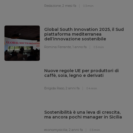
Redazione,
2 mesi fa
3 min
Global South Innovation 2025, il Sud
piattaforma mediterranea
dell’innovazione sostenibile
Romina Ferrante,
1 anno fa
3 min
Nuove regole UE per produttori di
caffè, soia, legno e derivati
Brigida Raso,
2 anni fa
4 min
Sostenibilità è una leva di crescita,
ma ancora pochi manager in Sicilia
economysicilia,
2 anni fa
3 min