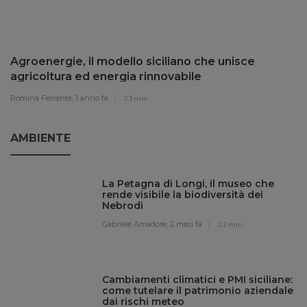
Agroenergie, il modello siciliano che unisce
agricoltura ed energia rinnovabile
Romina Ferrante,
1 anno fa
3 min
AMBIENTE
La Petagna di Longi, il museo che
rende visibile la biodiversità dei
Nebrodi
Gabriele Amadore,
2 mesi fa
2 min
Cambiamenti climatici e PMI siciliane:
come tutelare il patrimonio aziendale
dai rischi meteo