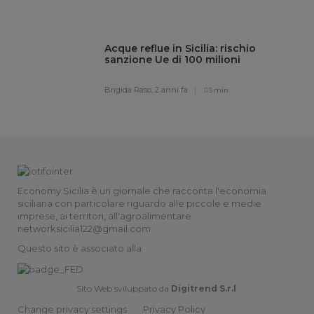
Acque reflue in Sicilia: rischio
sanzione Ue di 100 milioni
Brigida Raso,
2 anni fa
5 min
Economy Sicilia è un giornale che racconta l'economia
siciliana con particolare riguardo alle piccole e medie
imprese, ai territori, all'agroalimentare.
networksicilia122@gmail.com
Questo sito è associato alla
Sito Web sviluppato da
Digitrend S.r.l
.
Change privacy settings
Privacy Policy