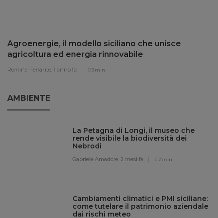
Agroenergie, il modello siciliano che unisce
agricoltura ed energia rinnovabile
Romina Ferrante,
1 anno fa
3 min
AMBIENTE
La Petagna di Longi, il museo che
rende visibile la biodiversità dei
Nebrodi
Gabriele Amadore,
2 mesi fa
2 min
Cambiamenti climatici e PMI siciliane:
come tutelare il patrimonio aziendale
dai rischi meteo