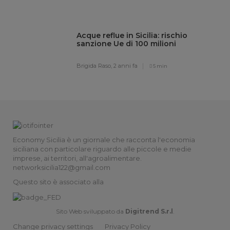
Acque reflue in Sicilia: rischio
sanzione Ue di 100 milioni
Brigida Raso,
2 anni fa
5 min
Economy Sicilia è un giornale che racconta l'economia
siciliana con particolare riguardo alle piccole e medie
imprese, ai territori, all'agroalimentare.
networksicilia122@gmail.com
Questo sito è associato alla
Sito Web sviluppato da
Digitrend S.r.l
.
Change privacy settings
Privacy Policy