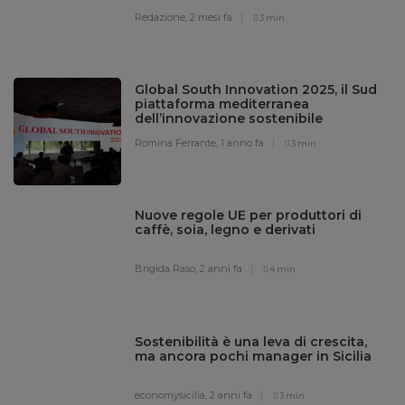
Redazione,
2 mesi fa
3 min
Global South Innovation 2025, il Sud
piattaforma mediterranea
dell’innovazione sostenibile
Romina Ferrante,
1 anno fa
3 min
Nuove regole UE per produttori di
caffè, soia, legno e derivati
Brigida Raso,
2 anni fa
4 min
Sostenibilità è una leva di crescita,
ma ancora pochi manager in Sicilia
economysicilia,
2 anni fa
3 min