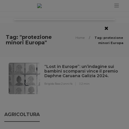
×
Tag: "protezione
Home
/
Tag: protezione
minori Europa"
minori Europa
“Lost in Europe”: un’indagine sui
bambini scomparsi vince il premio
Daphne Caruana Galizia 2024.
Brigida Raso
2 anni fa
2 min
AGRICOLTURA