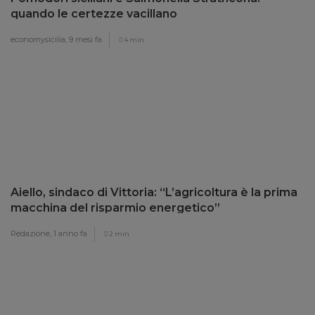
quando le certezze vacillano
economysicilia,
9 mesi fa
4 min
Aiello, sindaco di Vittoria: “L’agricoltura è la prima
macchina del risparmio energetico”
Redazione,
1 anno fa
2 min