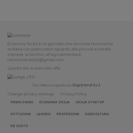
Economy Sicilia è un giornale che racconta l'economia
siciliana con particolare riguardo alle piccole e medie
imprese, ai territori, all'agroalimentare.
networksicilia122@gmail.com
Questo sito è associato alla
Sito Web sviluppato da
Digitrend S.r.l
.
Change privacy settings
Privacy Policy
PRIMO PIANO
ECONOMIA SICILIA
SICILIA STARTUP
ISTITUZIONI
LAVORO
PROFESSIONI
AGRICOLTURA
DE GUSTO