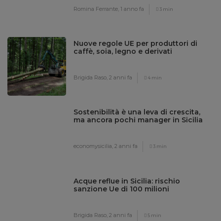
Romina Ferrante,
1 anno fa
3 min
Nuove regole UE per produttori di
caffè, soia, legno e derivati
Brigida Raso,
2 anni fa
4 min
Sostenibilità è una leva di crescita,
ma ancora pochi manager in Sicilia
economysicilia,
2 anni fa
3 min
Acque reflue in Sicilia: rischio
sanzione Ue di 100 milioni
Brigida Raso,
2 anni fa
5 min