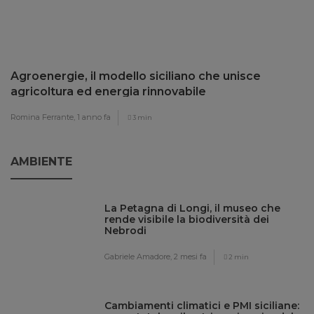
Agroenergie, il modello siciliano che unisce
agricoltura ed energia rinnovabile
Romina Ferrante,
1 anno fa
3 min
AMBIENTE
La Petagna di Longi, il museo che
rende visibile la biodiversità dei
Nebrodi
Gabriele Amadore,
2 mesi fa
2 min
Cambiamenti climatici e PMI siciliane: