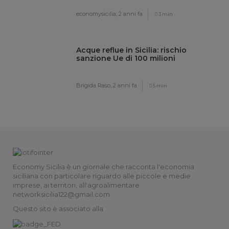
economysicilia,
2 anni fa
3 min
Acque reflue in Sicilia: rischio
sanzione Ue di 100 milioni
Brigida Raso,
2 anni fa
5 min
Economy Sicilia è un giornale che racconta l'economia
siciliana con particolare riguardo alle piccole e medie
imprese, ai territori, all'agroalimentare.
networksicilia122@gmail.com
Questo sito è associato alla