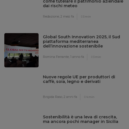
come tutelare il patrimonio aziendale
dai rischi meteo
Redazione,
2 mesi fa
3 min
Global South Innovation 2025, il Sud
piattaforma mediterranea
dell’innovazione sostenibile
Romina Ferrante,
1 anno fa
3 min
Nuove regole UE per produttori di
caffè, soia, legno e derivati
Brigida Raso,
2 anni fa
4 min
Sostenibilità è una leva di crescita,
ma ancora pochi manager in Sicilia