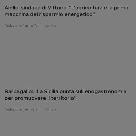
Aiello, sindaco di Vittoria: “L’agricoltura è la prima
macchina del risparmio energetico”
Redazione,
1 anno fa
2 min
Barbagallo: “La Sicilia punta sull’enogastronomia
per promuovere il territorio”
Redazione,
1 anno fa
2 min