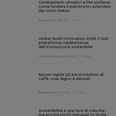
Cambiamenti climatici e PMI siciliane:
come tutelare il patrimonio aziendale
dai rischi meteo
Redazione,
2 mesi fa
3 min
Global South Innovation 2025, il Sud
piattaforma mediterranea
dell’innovazione sostenibile
Romina Ferrante,
1 anno fa
3 min
Nuove regole UE per produttori di
caffè, soia, legno e derivati
Brigida Raso,
2 anni fa
4 min
Sostenibilità è una leva di crescita,
ma ancora pochi manager in Sicilia