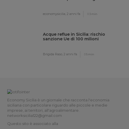
economysicilia,
2 anni fa
3 min
Acque reflue in Sicilia: rischio
sanzione Ue di 100 milioni
Brigida Raso,
2 anni fa
5 min
Economy Sicilia è un giornale che racconta l'economia
siciliana con particolare riguardo alle piccole e medie
imprese, ai territori, all'agroalimentare.
networksicilia122@gmail.com
Questo sito è associato alla