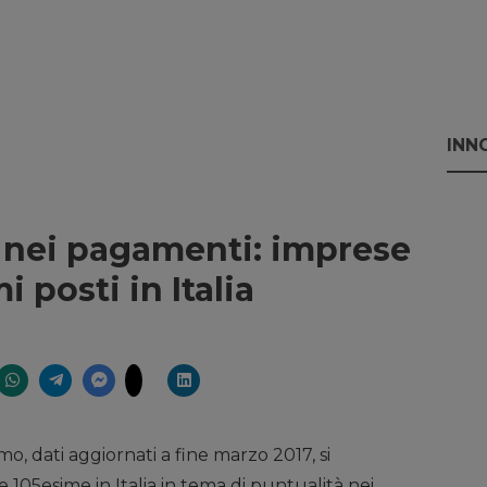
INN
à nei pagamenti: imprese
i posti in Italia
o, dati aggiornati a fine marzo 2017, si
 e 105esime in Italia in tema di puntualità nei