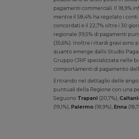
pagamenti commerciali. Il 18,9% in
mentre il 58,4% ha regolato i conti 
concordati e il 22,7% oltre i 30 gio
regionale (19,5% di pagamenti punt
(35,6%). Inoltre i ritardi gravi sono 
quanto emerge dallo Studio Pagame
Gruppo CRIF specializzata nelle bu
comportamenti di pagamento delle 
Entrando nel dettaglio delle singo
puntuali della Regione con una per
Seguono
Trapani
(20,7%),
Caltani
(19,1%),
Palermo
(18,9%),
Enna
(18,