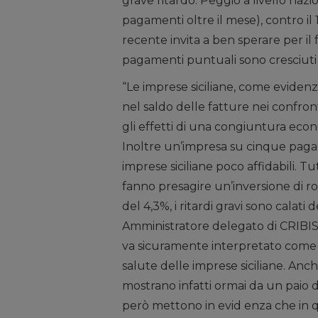
grave ritardo. Peggio a livello naz
pagamenti oltre il mese), contro il 
recente invita a ben sperare per i
pagamenti puntuali sono cresciuti de
“Le imprese siciliane, come evidenzi
nel saldo delle fatture nei confronti
gli effetti di una congiuntura econ
Inoltre un’impresa su cinque paga 
imprese siciliane poco affidabili. T
fanno presagire un’inversione di r
del 4,3%, i ritardi gravi sono calat
Amministratore delegato di CRIBIS -.
va sicuramente interpretato come 
salute delle imprese siciliane. Anch
mostrano infatti ormai da un paio 
però mettono in evid enza che in 