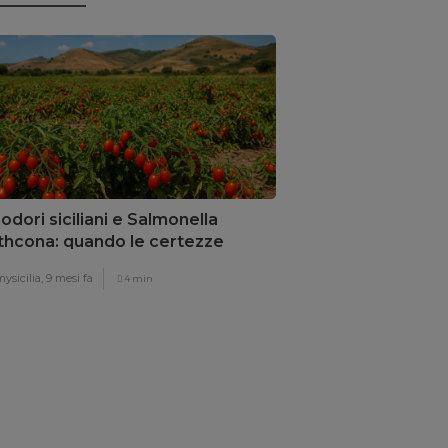
dori siciliani e Salmonella
thcona: quando le certezze
llano
ysicilia,
9 mesi fa
4 min