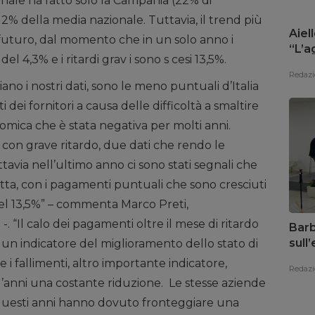
ionale ha fatto solo la Campania (22% di
12% della media nazionale. Tuttavia, il trend più
Aiell
l futuro, dal momento che in un solo anno i
“L’a
l 4,3% e i ritardi grav i sono s cesi 13,5%.
risp
Redazi
ano i nostri dati, sono le meno puntuali d’Italia
 dei fornitori a causa delle difficoltà a smaltire
omica che è stata negativa per molti anni.
con grave ritardo, due dati che rendo le
uttavia nell’ultimo anno ci sono stati segnali che
otta, con i pagamenti puntuali che sono cresciuti
i del 13,5%” – commenta Marco Preti,
 “Il calo dei pagamenti oltre il mese di ritardo
Barb
sull
un indicatore del miglioramento dello stato di
il te
e i fallimenti, altro importante indicatore,
Redazi
d’anni una costante riduzione. Le stesse aziende
questi anni hanno dovuto fronteggiare una