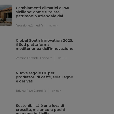
Cambiamenti climatici e PMI
siciliane: come tutelare il
patrimonio aziendale dai
rischi meteo
Redazione,
2 mesi fa
3 min
Global South Innovation 2025,
il Sud piattaforma
mediterranea dell’innovazione
sostenibile
Romina Ferrante,
1 anno fa
3 min
Nuove regole UE per
produttori di caffè, soia, legno
e derivati
Brigida Raso,
2 anni fa
4 min
Sostenibilità è una leva di
crescita, ma ancora pochi
manager in Sicilia