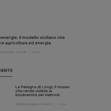
energie, il modello siciliano che
ce agricoltura ed energia
ovabile
 Ferrante,
1 anno fa
3 min
IENTE
La Petagna di Longi, il museo
che rende visibile la
biodiversità dei Nebrodi
Gabriele Amadore,
2 mesi fa
2 min