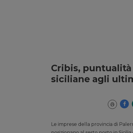
Cribis, puntualit
siciliane agli ultim
Le imprese della provincia di Palerm
posizionano al sesto posto in Sicilia