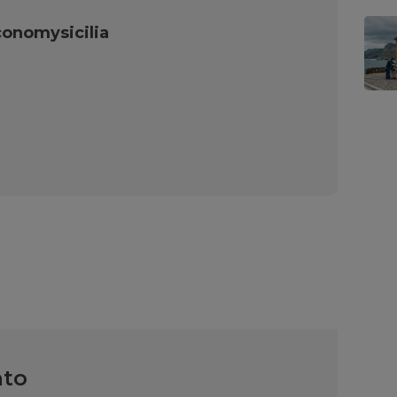
onomysicilia
nto