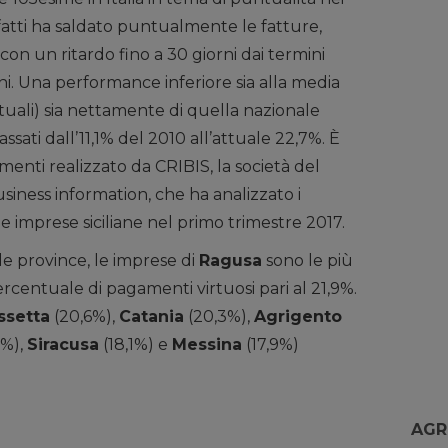
fatti ha saldato puntualmente le fatture,
con un ritardo fino a 30 giorni dai termini
rni. Una performance inferiore sia alla media
uali) sia nettamente di quella nazionale
passati dall’11,1% del 2010 all’attuale 22,7%. È
nti realizzato da CRIBIS, la società del
siness information, che ha analizzato i
imprese siciliane nel primo trimestre 2017.
le province, le imprese di
Ragusa
sono le più
centuale di pagamenti virtuosi pari al 21,9%.
ssetta
(20,6%),
Catania
(20,3%),
Agrigento
7%),
Siracusa
(18,1%) e
Messina
(17,9%)
AGR