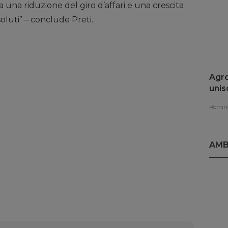
da una riduzione del giro d’affari e una crescita
soluti” – conclude Preti.
Agro
unis
rinn
Romina
AMB