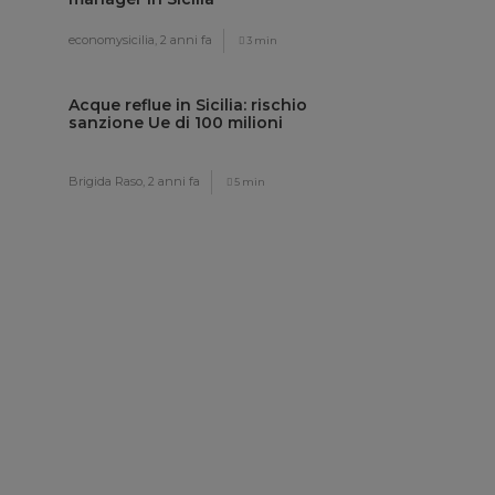
economysicilia,
2 anni fa
3 min
Acque reflue in Sicilia: rischio
sanzione Ue di 100 milioni
Brigida Raso,
2 anni fa
5 min