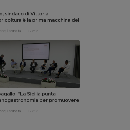
o, sindaco di Vittoria:
gricoltura è la prima macchina del
armio energetico”
one,
1 anno fa
2 min
agallo: “La Sicilia punta
’enogastronomia per promuovere
rritorio”
one,
1 anno fa
2 min