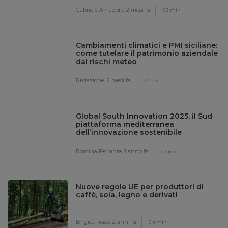
Gabriele Amadore,
2 mesi fa
2 min
Cambiamenti climatici e PMI siciliane:
come tutelare il patrimonio aziendale
dai rischi meteo
Redazione,
2 mesi fa
3 min
Global South Innovation 2025, il Sud
piattaforma mediterranea
dell’innovazione sostenibile
Romina Ferrante,
1 anno fa
3 min
Nuove regole UE per produttori di
caffè, soia, legno e derivati
Brigida Raso,
2 anni fa
4 min