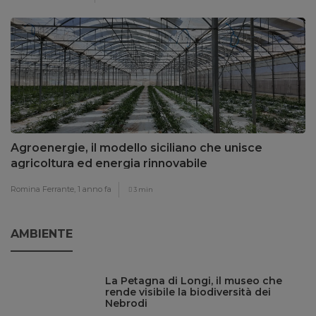
Agroenergie, il modello siciliano che unisce
agricoltura ed energia rinnovabile
Romina Ferrante,
1 anno fa
3 min
AMBIENTE
La Petagna di Longi, il museo che
rende visibile la biodiversità dei
Nebrodi