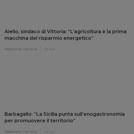
Aiello, sindaco di Vittoria: “L’agricoltura è la prima
macchina del risparmio energetico”
Redazione,
1 anno fa
2 min
Barbagallo: “La Sicilia punta sull’enogastronomia
per promuovere il territorio”
Redazione,
1 anno fa
2 min