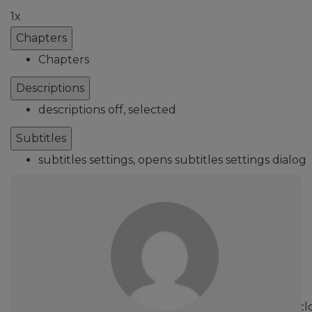
1x
Chapters
Chapters
Descriptions
descriptions off
, selected
Subtitles
subtitles settings
, opens subtitles settings dialog
subtitles off
, selected
Audio Track
Fullscreen
This is a modal window.
Beginning of dialog window. Escape will cancel and cl