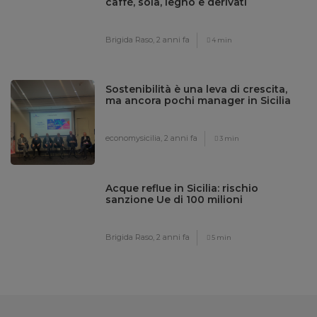
caffè, soia, legno e derivati
Brigida Raso,
2 anni fa
4 min
Sostenibilità è una leva di crescita,
ma ancora pochi manager in Sicilia
economysicilia,
2 anni fa
3 min
Acque reflue in Sicilia: rischio
sanzione Ue di 100 milioni
Brigida Raso,
2 anni fa
5 min