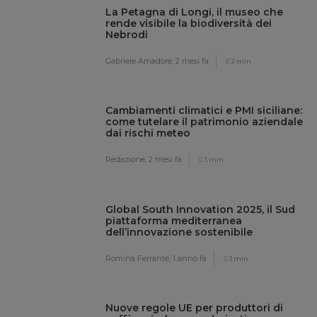
La Petagna di Longi, il museo che
rende visibile la biodiversità dei
Nebrodi
Gabriele Amadore,
2 mesi fa
2 min
Cambiamenti climatici e PMI siciliane:
come tutelare il patrimonio aziendale
dai rischi meteo
Redazione,
2 mesi fa
3 min
Global South Innovation 2025, il Sud
piattaforma mediterranea
dell’innovazione sostenibile
Romina Ferrante,
1 anno fa
3 min
Nuove regole UE per produttori di