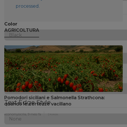
processed.
Window
Color
AGRICOLTURA
Transparency
Font Size
Pomodori siciliani e Salmonella Strathcona:
Text Edge Style
quando le certezze vacillano
economysicilia,
9 mesi fa
4 min