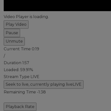
Video Player is loading.
Play Video
Pause
Unmute
Current Time
0:19
/
Duration
1:57
Loaded
:
59.91%
Stream Type
LIVE
Seek to live, currently playing live
LIVE
Remaining Time
-
1:38
Playback Rate