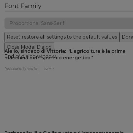
Font Family
Reset
restore all settings to the default values
Don
Close Modal Dialog
Aiello, sindaco di Vittoria: “L’agricoltura è la prima
End of dialog window.
macchina del risparmio energetico”
Redazione,
1 anno fa
2 min