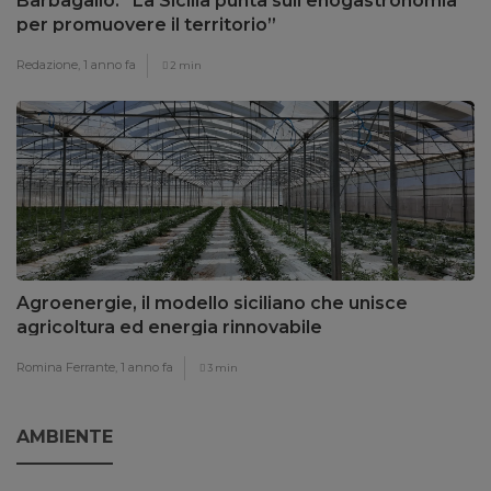
Barbagallo: “La Sicilia punta sull’enogastronomia
per promuovere il territorio”
Redazione,
1 anno fa
2 min
Agroenergie, il modello siciliano che unisce
agricoltura ed energia rinnovabile
Romina Ferrante,
1 anno fa
3 min
AMBIENTE