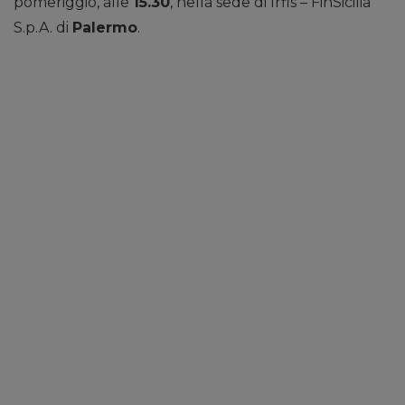
pomeriggio, alle
15.30
, nella sede di Irfis – FinSicilia
S.p.A. di
Palermo
.