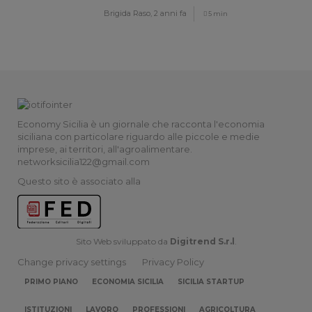
Brigida Raso,
2 anni fa
5 min
Economy Sicilia è un giornale che racconta l'economia
siciliana con particolare riguardo alle piccole e medie
imprese, ai territori, all'agroalimentare.
networksicilia122@gmail.com
Questo sito è associato alla
Sito Web sviluppato da
Digitrend S.r.l
.
Change privacy settings
Privacy Policy
PRIMO PIANO
ECONOMIA SICILIA
SICILIA STARTUP
ISTITUZIONI
LAVORO
PROFESSIONI
AGRICOLTURA