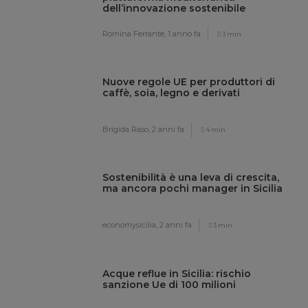
dell’innovazione sostenibile
Romina Ferrante,
1 anno fa
3 min
Nuove regole UE per produttori di
caffè, soia, legno e derivati
Brigida Raso,
2 anni fa
4 min
Sostenibilità è una leva di crescita,
ma ancora pochi manager in Sicilia
economysicilia,
2 anni fa
3 min
Acque reflue in Sicilia: rischio
sanzione Ue di 100 milioni