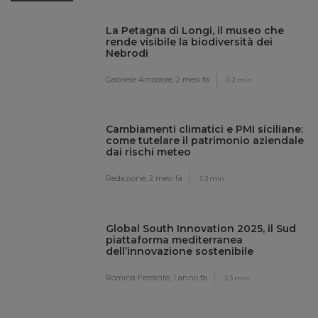
La Petagna di Longi, il museo che
rende visibile la biodiversità dei
Nebrodi
Gabriele Amadore,
2 mesi fa
2 min
Cambiamenti climatici e PMI siciliane:
come tutelare il patrimonio aziendale
dai rischi meteo
Redazione,
2 mesi fa
3 min
Global South Innovation 2025, il Sud
piattaforma mediterranea
dell’innovazione sostenibile
Romina Ferrante,
1 anno fa
3 min