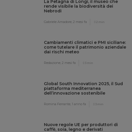
La Petagna di Longi, il museo che
rende visibile la biodiversità dei
Nebrodi
Gabriele Amadore,
2 mesi fa
2 min
Cambiamenti climatici e PMI siciliane:
come tutelare il patrimonio aziendale
dai rischi meteo
Redazione,
2 mesi fa
3 min
Global South Innovation 2025, il Sud
piattaforma mediterranea
dell’innovazione sostenibile
Romina Ferrante,
1 anno fa
3 min
Nuove regole UE per produttori di
caffè, soia, legno e derivati