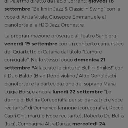
di Palermo diretto da Fabio Correnti;
giovedì 18
settembre
“Bellini in Jazz & Classic in Swing” con la
voce di Anita Vitale, Giuseppe Emmanuele al
pianoforte e la HJO Jazz Orchestra.
La programmazione prosegue al Teatro Sangiorgi
venerdì 19 settembre
con un concerto cameristico
del Quartetto di Catania dal titolo “L’amore
coniugale”. Nello stesso luogo
domenica 21
settembre “
Allacciate le cinture! Bellini Smiles!” con
il Duo Baldo (Brad Repp violino / Aldo Gentileschi
pianoforte) e la partecipazione del soprano Maria
Luigia Borsi, e ancora
lunedì 22 settembre
“Le
donne di Bellini Coreografia per sei danzatrici e voce
recitante” di Domenico Iannone (coreografia), Rocco
Capri Chiumarulo (voce recitante), Roberto De Bellis
(luci), Compagnia AltraDanza;
mercoledì 24