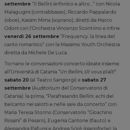
settembre
“Il Bellini sinfonico e altro…” con Nicola
Malagugini (contrabbasso), Riccardo Pappalardo
(oboe), Kassim Mima (soprano), diretti da Marco
Odoni con l’Orchestra Vincenzo Scontrino e infine
venerdì 26 settembre
“Frequency: la linea del
canto romantico” con la Massimo Youth Orchestra
diretta da Michele De Luca.
Tornano le conversazioni-concerto ideate insieme
all’Università di Catania “Un Bellini, s’il vous plaît!”
sabato 20
(al Teatro Sangiorgi) e
sabato 27
settembre
(Auditorium del Conservatorio di
Catania): la prima, “Parafrasando Bellini: echi del
belcanto nei salotti e nelle sale da concerto” con
Maria Teresa Storino (Conservatorio “Gioachino
Rossini” di Pesaro), Eugenia Cantone (flauto) e
Alessandra Pafumi e Andrea Scirè (pianoforte); la