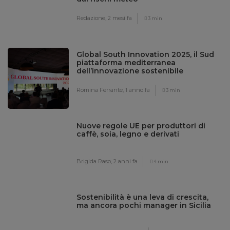
Redazione,
2 mesi fa
3 min
Global South Innovation 2025, il Sud
piattaforma mediterranea
dell’innovazione sostenibile
Romina Ferrante,
1 anno fa
3 min
Nuove regole UE per produttori di
caffè, soia, legno e derivati
Brigida Raso,
2 anni fa
4 min
Sostenibilità è una leva di crescita,
ma ancora pochi manager in Sicilia