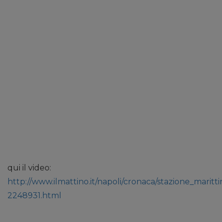
qui il video:
http://www.ilmattino.it/napoli/cronaca/stazione_maritt
2248931.html