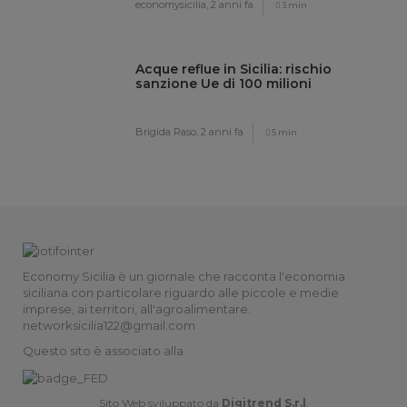
economysicilia,
2 anni fa
3 min
Acque reflue in Sicilia: rischio
sanzione Ue di 100 milioni
Brigida Raso,
2 anni fa
5 min
Economy Sicilia è un giornale che racconta l'economia
siciliana con particolare riguardo alle piccole e medie
imprese, ai territori, all'agroalimentare.
networksicilia122@gmail.com
Questo sito è associato alla
Sito Web sviluppato da
Digitrend S.r.l
.