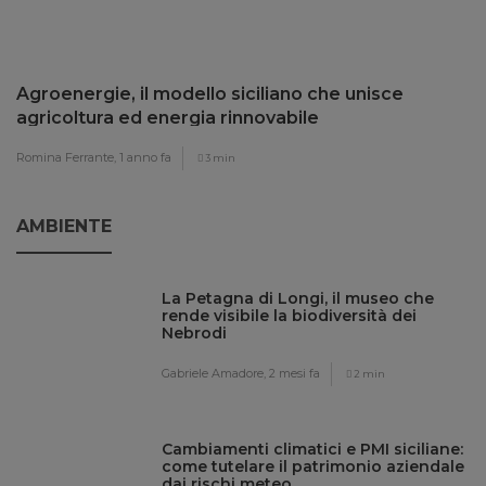
Agroenergie, il modello siciliano che unisce
agricoltura ed energia rinnovabile
Romina Ferrante,
1 anno fa
3 min
AMBIENTE
La Petagna di Longi, il museo che
rende visibile la biodiversità dei
Nebrodi
Gabriele Amadore,
2 mesi fa
2 min
Cambiamenti climatici e PMI siciliane:
come tutelare il patrimonio aziendale
dai rischi meteo