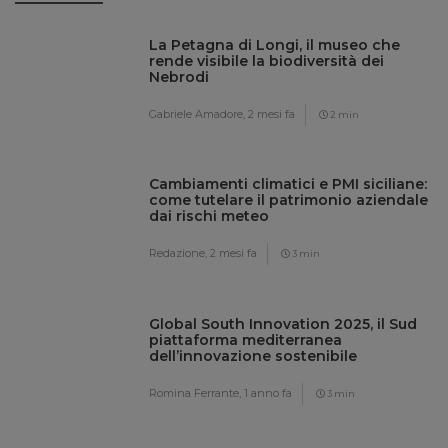
La Petagna di Longi, il museo che
rende visibile la biodiversità dei
Nebrodi
Gabriele Amadore,
2 mesi fa
2 min
Cambiamenti climatici e PMI siciliane:
come tutelare il patrimonio aziendale
dai rischi meteo
Redazione,
2 mesi fa
3 min
Global South Innovation 2025, il Sud
piattaforma mediterranea
dell’innovazione sostenibile
Romina Ferrante,
1 anno fa
3 min