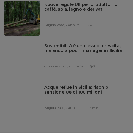
Nuove regole UE per produttori di
caffè, soia, legno e derivati
Brigida Raso,
2 anni fa
4 min
Sostenibilità è una leva di crescita,
ma ancora pochi manager in Sicilia
economysicilia,
2 anni fa
3 min
Acque reflue in Sicilia: rischio
sanzione Ue di 100 milioni
Brigida Raso,
2 anni fa
5 min