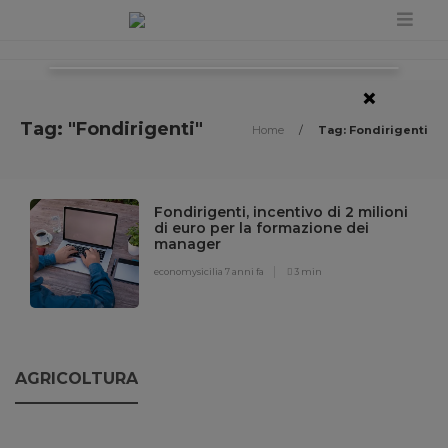
×
Tag: "Fondirigenti"
Home
/
Tag: Fondirigenti
Fondirigenti, incentivo di 2 milioni
di euro per la formazione dei
manager
economysicilia
7 anni fa
3 min
AGRICOLTURA