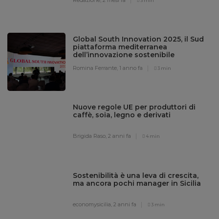
3 min
Global South Innovation 2025, il Sud
piattaforma mediterranea
dell’innovazione sostenibile
Romina Ferrante,
1 anno fa
3 min
Nuove regole UE per produttori di
caffè, soia, legno e derivati
Brigida Raso,
2 anni fa
4 min
Sostenibilità è una leva di crescita,
ma ancora pochi manager in Sicilia
economysicilia,
2 anni fa
3 min