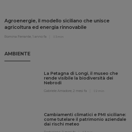
Agroenergie, il modello siciliano che unisce
agricoltura ed energia rinnovabile
Romina Ferrante,
1 anno fa
3 min
AMBIENTE
La Petagna di Longi, il museo che
rende visibile la biodiversità dei
Nebrodi
Gabriele Amadore,
2 mesi fa
2 min
Cambiamenti climatici e PMI siciliane:
come tutelare il patrimonio aziendale
dai rischi meteo
Redazione,
2 mesi fa