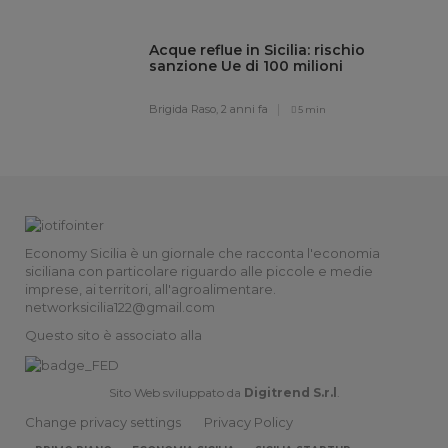
Acque reflue in Sicilia: rischio
sanzione Ue di 100 milioni
Brigida Raso,
2 anni fa
5 min
Economy Sicilia è un giornale che racconta l'economia
siciliana con particolare riguardo alle piccole e medie
imprese, ai territori, all'agroalimentare.
networksicilia122@gmail.com
Questo sito è associato alla
Sito Web sviluppato da
Digitrend S.r.l
.
Change privacy settings
Privacy Policy