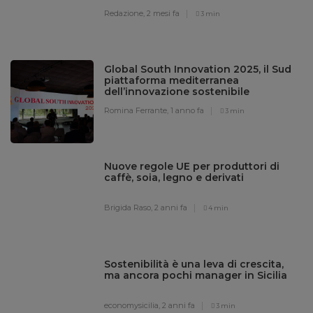
Redazione,
2 mesi fa
3 min
Global South Innovation 2025, il Sud
piattaforma mediterranea
dell’innovazione sostenibile
Romina Ferrante,
1 anno fa
3 min
Nuove regole UE per produttori di
caffè, soia, legno e derivati
Brigida Raso,
2 anni fa
4 min
Sostenibilità è una leva di crescita,
ma ancora pochi manager in Sicilia
economysicilia,
2 anni fa
3 min