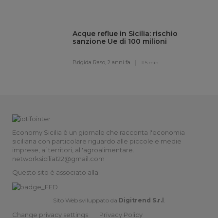
Acque reflue in Sicilia: rischio
sanzione Ue di 100 milioni
Brigida Raso,
2 anni fa
5 min
Economy Sicilia è un giornale che racconta l'economia
siciliana con particolare riguardo alle piccole e medie
imprese, ai territori, all'agroalimentare.
networksicilia122@gmail.com
Questo sito è associato alla
Sito Web sviluppato da
Digitrend S.r.l
.
Change privacy settings
Privacy Policy