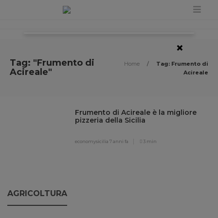
×
Tag: "Frumento di
Home
/
Tag: Frumento di
Acireale"
Acireale
Frumento di Acireale è la migliore
pizzeria della Sicilia
economysicilia
7 anni fa
3 min
AGRICOLTURA