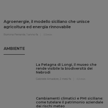
Agroenergie, il modello siciliano che unisce
agricoltura ed energia rinnovabile
Romina Ferrante,
1 anno fa
3 min
AMBIENTE
La Petagna di Longi, il museo che
rende visibile la biodiversità dei
Nebrodi
Gabriele Amadore,
2 mesi fa
2 min
Cambiamenti climatici e PMI siciliane:
come tutelare il patrimonio aziendale
dai rischi meteo