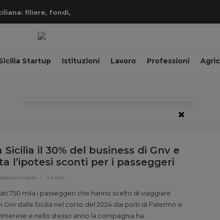
iana: filiere, fondi,
Sicilia Startup
Istituzioni
Lavoro
Professioni
Agric
×
a Sicilia il 30% del business di Gnv e
ta l’ipotesi sconti per i passeggeri
iordano
1 anno fa
4 min
ati 750 mila i passeggeri che hanno scelto di viaggiare
i Gnv dalla Sicilia nel corso del 2024 dai porti di Palermo e
 Imerese e nello stesso anno la compagnia ha