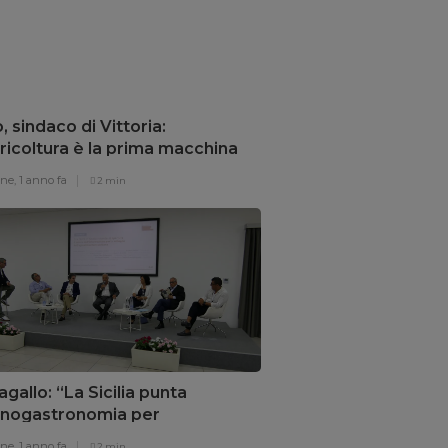
o, sindaco di Vittoria:
ricoltura è la prima macchina
risparmio energetico”
one,
1 anno fa
2 min
gallo: “La Sicilia punta
’enogastronomia per
overe il territorio”
one,
1 anno fa
2 min