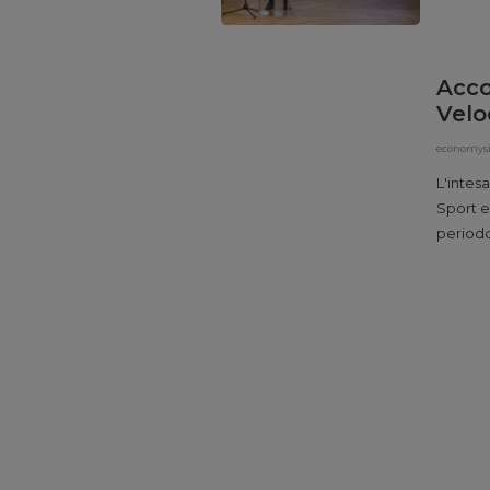
movimen
emersi 
[…]
Acco
Velo
economysi
L'intes
Sport e
periodo