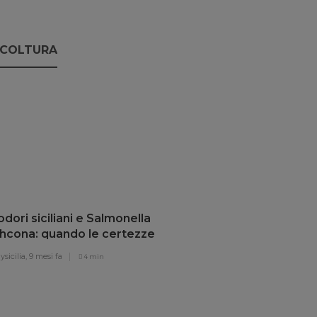
ICOLTURA
ori siciliani e Salmonella
thcona: quando le certezze
lano
sicilia,
9 mesi fa
4 min