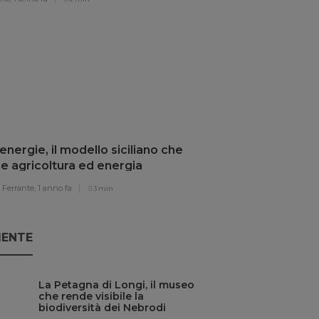
nergie, il modello siciliano che
e agricoltura ed energia
vabile
Ferrante,
1 anno fa
3 min
IENTE
La Petagna di Longi, il museo
che rende visibile la
biodiversità dei Nebrodi