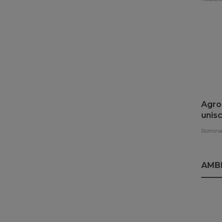
Agroe
unisc
rinno
Romina 
AMB