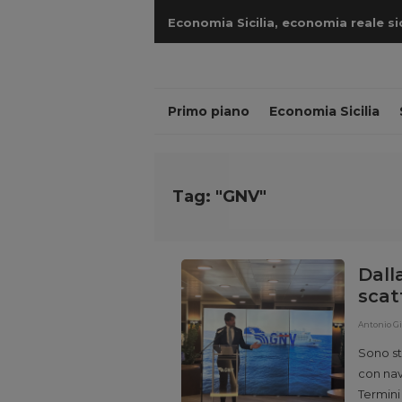
Economia Sicilia, economia reale sicil
cantieri
Primo piano
Economia Sicilia
Tag: "GNV"
Dall
scat
Antonio G
Sono st
con nav
Termini