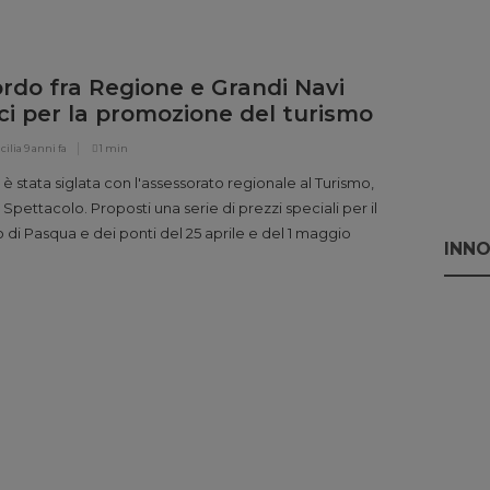
tato oltre 2 milioni di metri lineari di merci. Sono numeri
nel corso della presentazione alla stampa della nuova Gnv
rdo fra Regione e Grandi Navi
ci per la promozione del turismo
cilia
9 anni fa
1 min
a è stata siglata con l'assessorato regionale al Turismo,
 Spettacolo. Proposti una serie di prezzi speciali per il
 di Pasqua e dei ponti del 25 aprile e del 1 maggio
INNO