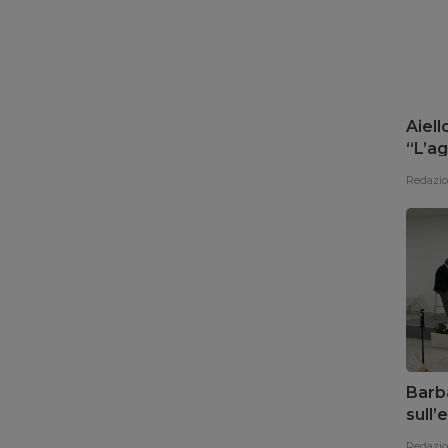
Aiell
“L’ag
del 
Redazi
Barba
sull
promu
Redazi