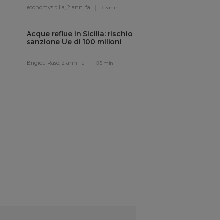
economysicilia,
2 anni fa
3 min
Acque reflue in Sicilia: rischio
sanzione Ue di 100 milioni
Brigida Raso,
2 anni fa
5 min