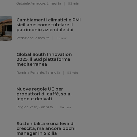
Gabriele Amadore,
2 mesi fa
2 min
Cambiamenti climatici e PMI
siciliane: come tutelare il
patrimonio aziendale dai
rischi meteo
Redazione,
2 mesi fa
3 min
Global South Innovation
2025, il Sud piattaforma
mediterranea
dell’innovazione sostenibile
Romina Ferrante,
1 anno fa
3 min
Nuove regole UE per
produttori di caffè, soia,
legno e derivati
Brigida Raso,
2 anni fa
4 min
Sostenibilità è una leva di
crescita, ma ancora pochi
manager in Sicilia