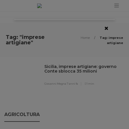
×
Tag: "imprese
Home
/
Tag: imprese
artigiane"
artigiane
Sicilia, imprese artigiane: governo
Conte sblocca 35 milioni
Giovanni Megna
7 anni fa
1 min
AGRICOLTURA