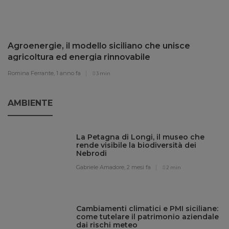
Agroenergie, il modello siciliano che unisce
agricoltura ed energia rinnovabile
Romina Ferrante,
1 anno fa
3 min
AMBIENTE
La Petagna di Longi, il museo che
rende visibile la biodiversità dei
Nebrodi
Gabriele Amadore,
2 mesi fa
2 min
Cambiamenti climatici e PMI siciliane:
come tutelare il patrimonio aziendale
dai rischi meteo