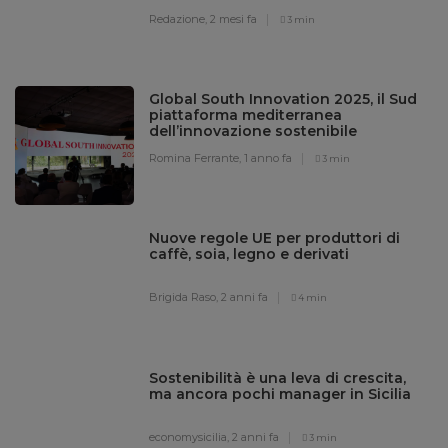
Redazione,
2 mesi fa
3 min
Global South Innovation 2025, il Sud
piattaforma mediterranea
dell’innovazione sostenibile
Romina Ferrante,
1 anno fa
3 min
Nuove regole UE per produttori di
caffè, soia, legno e derivati
Brigida Raso,
2 anni fa
4 min
Sostenibilità è una leva di crescita,
ma ancora pochi manager in Sicilia
economysicilia,
2 anni fa
3 min