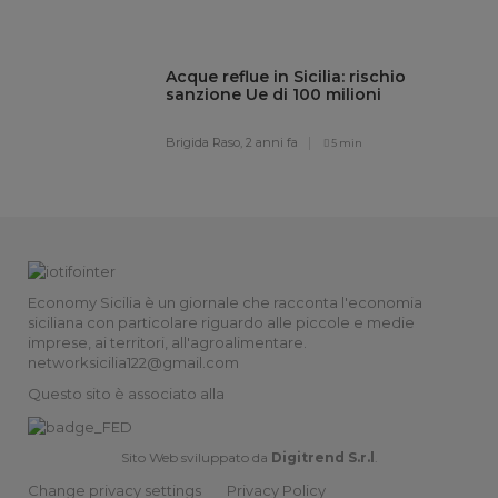
Acque reflue in Sicilia: rischio
sanzione Ue di 100 milioni
Brigida Raso,
2 anni fa
5 min
Economy Sicilia è un giornale che racconta l'economia
siciliana con particolare riguardo alle piccole e medie
imprese, ai territori, all'agroalimentare.
networksicilia122@gmail.com
Questo sito è associato alla
Sito Web sviluppato da
Digitrend S.r.l
.
Change privacy settings
Privacy Policy