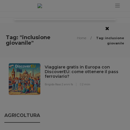
×
Tag: "inclusione
Home
/
Tag: inclusione
giovanile"
giovanile
Viaggiare gratis in Europa con
DiscoverEU: come ottenere il pass
ferroviario?
Brigida Raso
2 anni fa
2 min
AGRICOLTURA