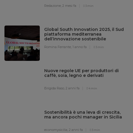
Redazione,
2 mesi fa
3 min
Global South Innovation 2025, il Sud
piattaforma mediterranea
dell’innovazione sostenibile
Romina Ferrante,
1 anno fa
3 min
Nuove regole UE per produttori di
caffè, soia, legno e derivati
Brigida Raso,
2 anni fa
4 min
Sostenibilità è una leva di crescita,
ma ancora pochi manager in Sicilia
economysicilia,
2 anni fa
3 min