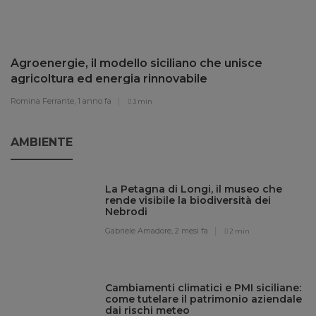
Agroenergie, il modello siciliano che unisce
agricoltura ed energia rinnovabile
Romina Ferrante,
1 anno fa
3 min
AMBIENTE
La Petagna di Longi, il museo che
rende visibile la biodiversità dei
Nebrodi
Gabriele Amadore,
2 mesi fa
2 min
Cambiamenti climatici e PMI siciliane:
come tutelare il patrimonio aziendale
dai rischi meteo