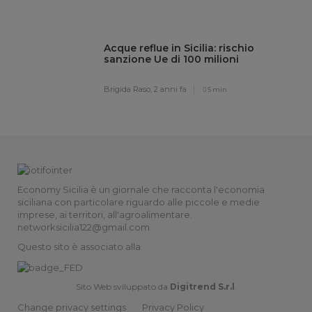
Acque reflue in Sicilia: rischio
sanzione Ue di 100 milioni
Brigida Raso,
2 anni fa
5 min
Economy Sicilia è un giornale che racconta l'economia
siciliana con particolare riguardo alle piccole e medie
imprese, ai territori, all'agroalimentare.
networksicilia122@gmail.com
Questo sito è associato alla
Sito Web sviluppato da
Digitrend S.r.l
.
Change privacy settings
Privacy Policy