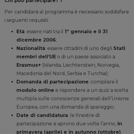
Chi può partecipare?
?
Per candidarsi al programma è necessario soddisfare
i seguenti requisiti:
Età
: essere nati tra il
1º gennaio e il 31
dicembre 2006
;
Nazionalità
: essere cittadini di uno degli
Stati
membri dell’UE
o di un paese associato a
Erasmus+
(Islanda, Liechtenstein, Norvegia,
Macedonia del Nord, Serbia e Turchia);
Domanda di partecipazione
: compilare il
modulo online
e rispondere a un quiz a scelta
multipla sulle conoscenze generali dell’Unione
Europea, con una domanda di spareggio;
Date di candidatura
: le finestre di
partecipazione si aprono due volte l’anno,
in
primavera (aprile) e in autunno (ottobre)
.