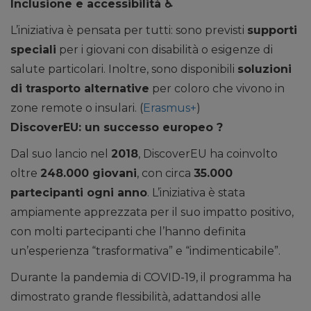
Inclusione e accessibilità
♿
L’iniziativa è pensata per tutti: sono previsti
supporti
speciali
per i giovani con disabilità o esigenze di
salute particolari. Inoltre, sono disponibili
soluzioni
di trasporto alternative
per coloro che vivono in
zone remote o insulari. (
Erasmus+
)
DiscoverEU: un successo europeo
?
Dal suo lancio nel
2018
, DiscoverEU ha coinvolto
oltre
248.000 giovani
, con circa
35.000
partecipanti ogni anno
. L’iniziativa è stata
ampiamente apprezzata per il suo impatto positivo,
con molti partecipanti che l’hanno definita
un’esperienza “trasformativa” e “indimenticabile”.
Durante la pandemia di COVID-19, il programma ha
dimostrato grande flessibilità, adattandosi alle