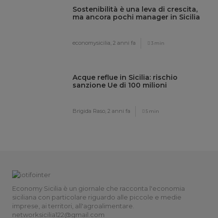
Sostenibilità è una leva di crescita,
ma ancora pochi manager in Sicilia
economysicilia,
2 anni fa
3 min
Acque reflue in Sicilia: rischio
sanzione Ue di 100 milioni
Brigida Raso,
2 anni fa
5 min
Economy Sicilia è un giornale che racconta l'economia
siciliana con particolare riguardo alle piccole e medie
imprese, ai territori, all'agroalimentare.
networksicilia122@gmail.com