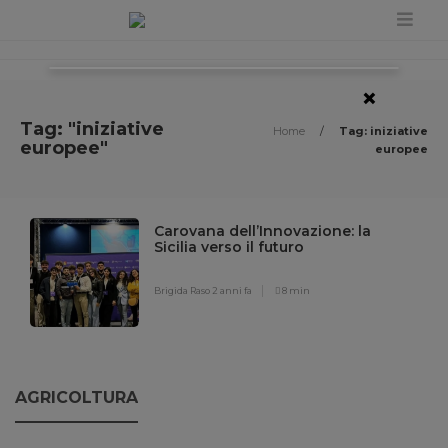
×
Tag: "iniziative
Home
/
Tag: iniziative
europee"
europee
Carovana dell’Innovazione: la
Sicilia verso il futuro
Brigida Raso
2 anni fa
8 min
AGRICOLTURA