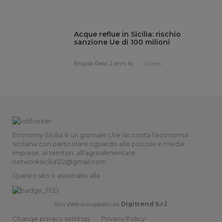
Acque reflue in Sicilia: rischio
sanzione Ue di 100 milioni
Brigida Raso,
2 anni fa
5 min
Economy Sicilia è un giornale che racconta l'economia
siciliana con particolare riguardo alle piccole e medie
imprese, ai territori, all'agroalimentare.
networksicilia122@gmail.com
Questo sito è associato alla
Sito Web sviluppato da
Digitrend S.r.l
.
Change privacy settings
Privacy Policy