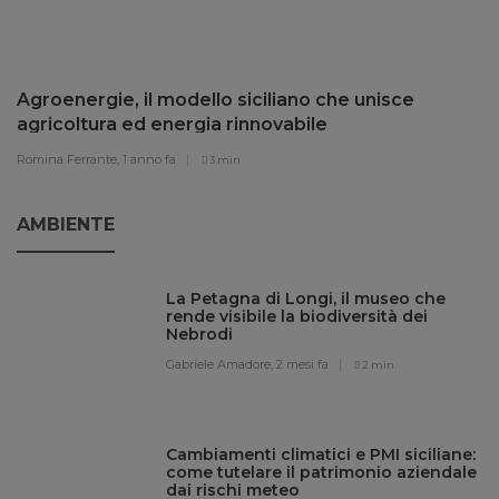
Agroenergie, il modello siciliano che unisce
agricoltura ed energia rinnovabile
Romina Ferrante,
1 anno fa
3 min
AMBIENTE
La Petagna di Longi, il museo che
rende visibile la biodiversità dei
Nebrodi
Gabriele Amadore,
2 mesi fa
2 min
Cambiamenti climatici e PMI siciliane:
come tutelare il patrimonio aziendale
dai rischi meteo