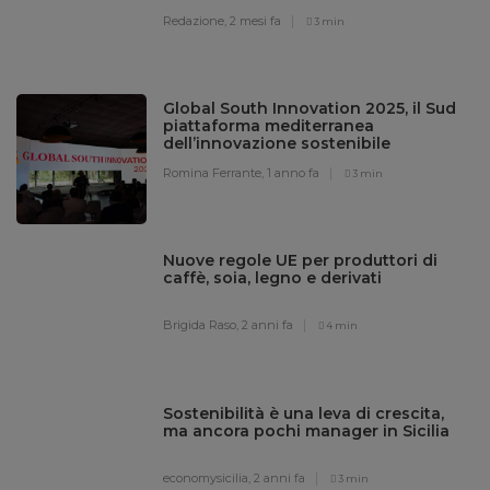
Redazione,
2 mesi fa
3 min
Global South Innovation 2025, il Sud
piattaforma mediterranea
dell’innovazione sostenibile
Romina Ferrante,
1 anno fa
3 min
Nuove regole UE per produttori di
caffè, soia, legno e derivati
Brigida Raso,
2 anni fa
4 min
Sostenibilità è una leva di crescita,
ma ancora pochi manager in Sicilia
economysicilia,
2 anni fa
3 min