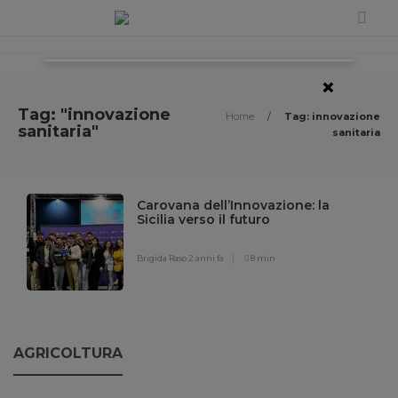
×
Tag: "innovazione
Home
/
Tag: innovazione
sanitaria"
sanitaria
Carovana dell’Innovazione: la
Sicilia verso il futuro
Brigida Raso
2 anni fa
8 min
AGRICOLTURA