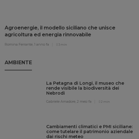
Agroenergie, il modello siciliano che unisce
agricoltura ed energia rinnovabile
Romina Ferrante,
1 anno fa
3 min
AMBIENTE
La Petagna di Longi, il museo che
rende visibile la biodiversità dei
Nebrodi
Gabriele Amadore,
2 mesi fa
2 min
Cambiamenti climatici e PMI siciliane:
come tutelare il patrimonio aziendale
dai rischi meteo