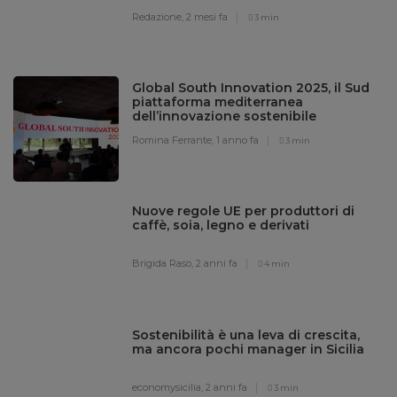
Redazione,
2 mesi fa
3 min
Global South Innovation 2025, il Sud
piattaforma mediterranea
dell’innovazione sostenibile
Romina Ferrante,
1 anno fa
3 min
Nuove regole UE per produttori di
caffè, soia, legno e derivati
Brigida Raso,
2 anni fa
4 min
Sostenibilità è una leva di crescita,
ma ancora pochi manager in Sicilia
economysicilia,
2 anni fa
3 min