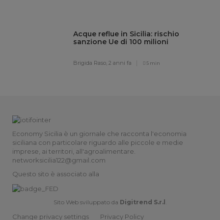
Acque reflue in Sicilia: rischio
sanzione Ue di 100 milioni
Brigida Raso,
2 anni fa
5 min
Economy Sicilia è un giornale che racconta l'economia
siciliana con particolare riguardo alle piccole e medie
imprese, ai territori, all'agroalimentare.
networksicilia122@gmail.com
Questo sito è associato alla
Sito Web sviluppato da
Digitrend S.r.l
.
Change privacy settings
Privacy Policy