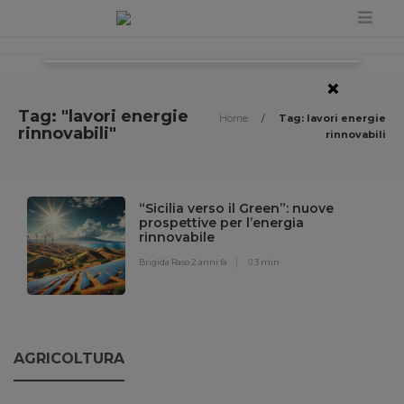
×
Tag: "lavori energie
Home
/
Tag: lavori energie
rinnovabili"
rinnovabili
“Sicilia verso il Green”: nuove
prospettive per l’energia
rinnovabile
Brigida Raso
2 anni fa
3 min
AGRICOLTURA