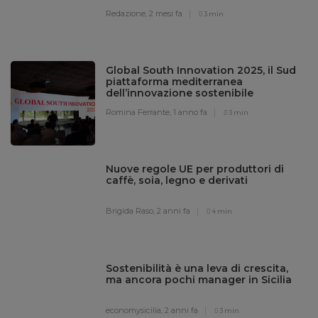
Redazione,
2 mesi fa
3 min
Global South Innovation 2025, il Sud
piattaforma mediterranea
dell’innovazione sostenibile
Romina Ferrante,
1 anno fa
3 min
Nuove regole UE per produttori di
caffè, soia, legno e derivati
Brigida Raso,
2 anni fa
4 min
Sostenibilità è una leva di crescita,
ma ancora pochi manager in Sicilia
economysicilia,
2 anni fa
3 min