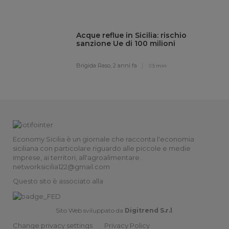
Acque reflue in Sicilia: rischio
sanzione Ue di 100 milioni
Brigida Raso,
2 anni fa
5 min
Economy Sicilia è un giornale che racconta l'economia
siciliana con particolare riguardo alle piccole e medie
imprese, ai territori, all'agroalimentare.
networksicilia122@gmail.com
Questo sito è associato alla
Sito Web sviluppato da
Digitrend S.r.l
.
Change privacy settings
Privacy Policy