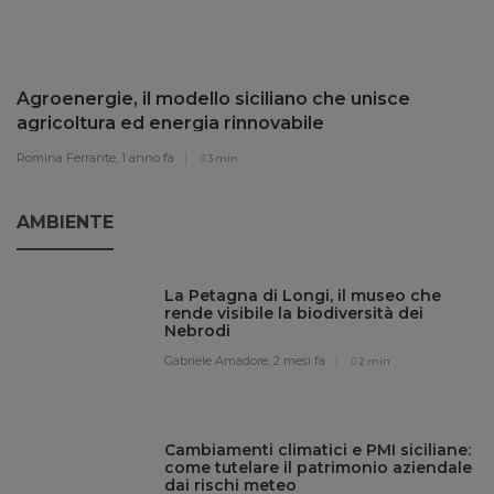
Agroenergie, il modello siciliano che unisce
agricoltura ed energia rinnovabile
Romina Ferrante,
1 anno fa
3 min
AMBIENTE
La Petagna di Longi, il museo che
rende visibile la biodiversità dei
Nebrodi
Gabriele Amadore,
2 mesi fa
2 min
Cambiamenti climatici e PMI siciliane:
come tutelare il patrimonio aziendale
dai rischi meteo