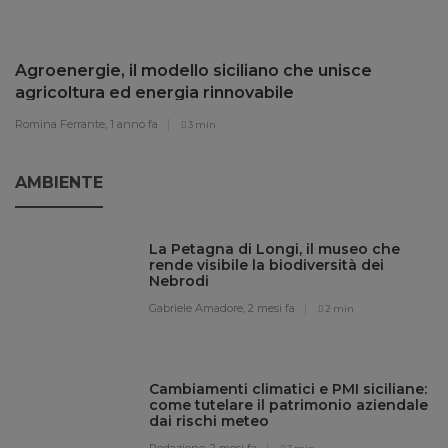
Agroenergie, il modello siciliano che unisce
agricoltura ed energia rinnovabile
Romina Ferrante,
1 anno fa
3 min
AMBIENTE
La Petagna di Longi, il museo che
rende visibile la biodiversità dei
Nebrodi
Gabriele Amadore,
2 mesi fa
2 min
Cambiamenti climatici e PMI siciliane:
come tutelare il patrimonio aziendale
dai rischi meteo
Redazione,
2 mesi fa