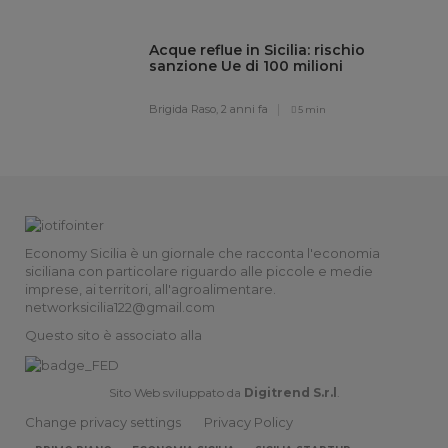
Acque reflue in Sicilia: rischio
sanzione Ue di 100 milioni
Brigida Raso,
2 anni fa
5 min
Economy Sicilia è un giornale che racconta l'economia
siciliana con particolare riguardo alle piccole e medie
imprese, ai territori, all'agroalimentare.
networksicilia122@gmail.com
Questo sito è associato alla
Sito Web sviluppato da
Digitrend S.r.l
.
Change privacy settings
Privacy Policy