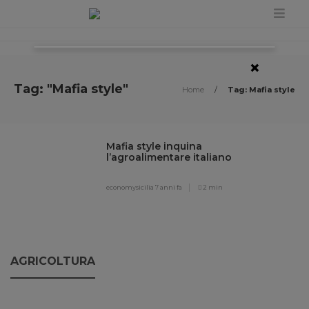
×
Tag: "Mafia style"
Home
/
Tag: Mafia style
Mafia style inquina
l’agroalimentare italiano
economysicilia
7 anni fa
2 min
AGRICOLTURA