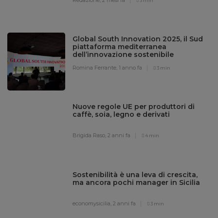
3 min
Global South Innovation 2025, il Sud
piattaforma mediterranea
dell’innovazione sostenibile
Romina Ferrante,
1 anno fa
3 min
Nuove regole UE per produttori di
caffè, soia, legno e derivati
Brigida Raso,
2 anni fa
4 min
Sostenibilità è una leva di crescita,
ma ancora pochi manager in Sicilia
economysicilia,
2 anni fa
3 min