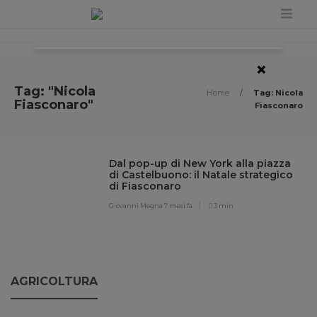
×
Tag: "Nicola
Home
/
Tag: Nicola
Fiasconaro"
Fiasconaro
Dal pop-up di New York alla piazza
di Castelbuono: il Natale strategico
di Fiasconaro
Giovanni Megna
7 mesi fa
3 min
AGRICOLTURA