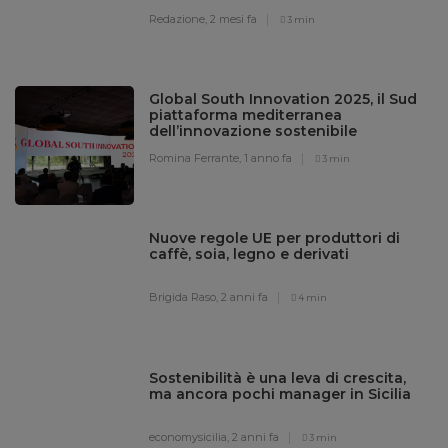
Redazione,
2 mesi fa
3 min
Global South Innovation 2025, il Sud
piattaforma mediterranea
dell’innovazione sostenibile
Romina Ferrante,
1 anno fa
3 min
Nuove regole UE per produttori di
caffè, soia, legno e derivati
Brigida Raso,
2 anni fa
4 min
Sostenibilità è una leva di crescita,
ma ancora pochi manager in Sicilia
economysicilia,
2 anni fa
3 min