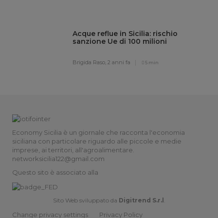
Acque reflue in Sicilia: rischio
sanzione Ue di 100 milioni
Brigida Raso,
2 anni fa
5 min
Economy Sicilia è un giornale che racconta l'economia
siciliana con particolare riguardo alle piccole e medie
imprese, ai territori, all'agroalimentare.
networksicilia122@gmail.com
Questo sito è associato alla
Sito Web sviluppato da
Digitrend S.r.l
.
Change privacy settings
Privacy Policy