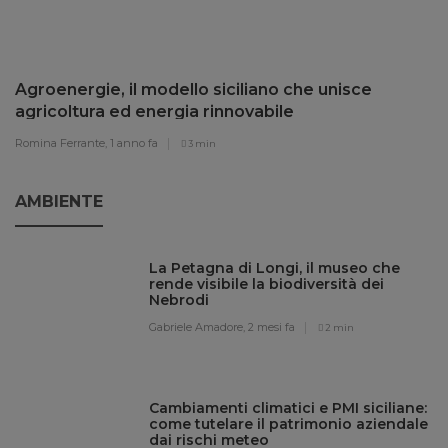
Agroenergie, il modello siciliano che unisce
agricoltura ed energia rinnovabile
Romina Ferrante,
1 anno fa
3 min
AMBIENTE
La Petagna di Longi, il museo che
rende visibile la biodiversità dei
Nebrodi
Gabriele Amadore,
2 mesi fa
2 min
Cambiamenti climatici e PMI siciliane:
come tutelare il patrimonio aziendale
dai rischi meteo