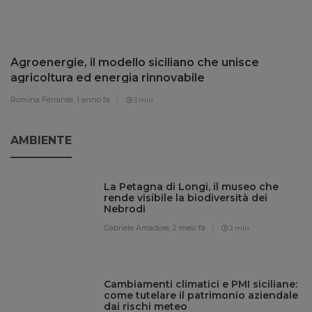
Agroenergie, il modello siciliano che unisce
agricoltura ed energia rinnovabile
Romina Ferrante,
1 anno fa
3 min
AMBIENTE
La Petagna di Longi, il museo che
rende visibile la biodiversità dei
Nebrodi
Gabriele Amadore,
2 mesi fa
2 min
Cambiamenti climatici e PMI siciliane:
come tutelare il patrimonio aziendale
dai rischi meteo