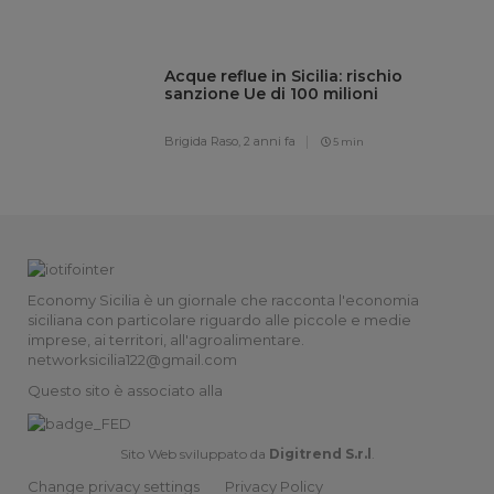
Acque reflue in Sicilia: rischio
sanzione Ue di 100 milioni
Brigida Raso,
2 anni fa
5 min
Economy Sicilia è un giornale che racconta l'economia
siciliana con particolare riguardo alle piccole e medie
imprese, ai territori, all'agroalimentare.
networksicilia122@gmail.com
Questo sito è associato alla
Sito Web sviluppato da
Digitrend S.r.l
.
Change privacy settings
Privacy Policy