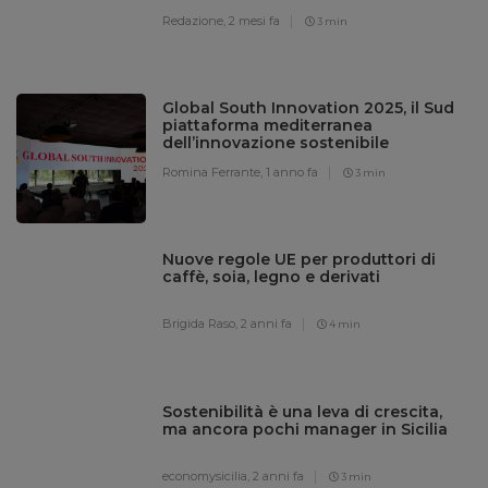
Redazione,
2 mesi fa
3 min
Global South Innovation 2025, il Sud
piattaforma mediterranea
dell’innovazione sostenibile
Romina Ferrante,
1 anno fa
3 min
Nuove regole UE per produttori di
caffè, soia, legno e derivati
Brigida Raso,
2 anni fa
4 min
Sostenibilità è una leva di crescita,
ma ancora pochi manager in Sicilia
economysicilia,
2 anni fa
3 min