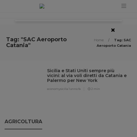
×
Tag: "SAC Aeroporto
Home
/
Tag: SAC
Catania"
Aeroporto Catania
Sicilia e Stati Uniti sempre più
vicini: al via voli diretti da Catania e
Palermo per New York
economysicilia
1 anno fa
2 min
AGRICOLTURA