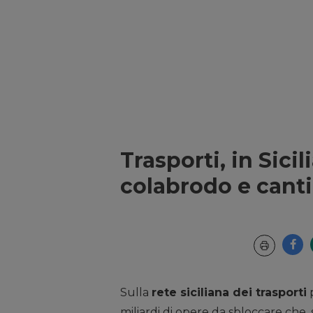
Trasporti, in Sicil
colabrodo e canti
Sulla
rete siciliana dei trasporti
p
miliardi di opere da sbloccare che,