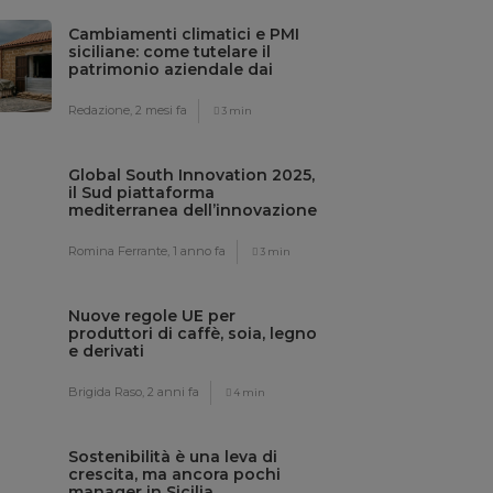
Cambiamenti climatici e PMI
siciliane: come tutelare il
patrimonio aziendale dai
rischi meteo
Redazione,
2 mesi fa
3 min
Global South Innovation 2025,
il Sud piattaforma
mediterranea dell’innovazione
sostenibile
Romina Ferrante,
1 anno fa
3 min
Nuove regole UE per
produttori di caffè, soia, legno
e derivati
Brigida Raso,
2 anni fa
4 min
Sostenibilità è una leva di
crescita, ma ancora pochi
manager in Sicilia