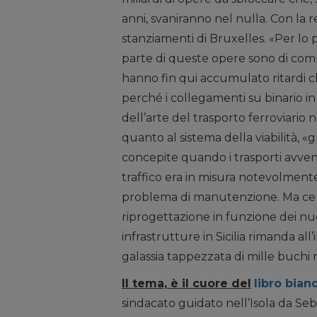
anni, svaniranno nel nulla. Con la
stanziamenti di Bruxelles. «Per lo pi
parte di queste opere sono di comp
hanno fin qui accumulato ritardi c
perché i collegamenti su binario in 
dell’arte del trasporto ferroviario 
quanto al sistema della viabilità, «
concepite quando i trasporti avveni
traffico era in misura notevolmente
problema di manutenzione. Ma ce
riprogettazione in funzione dei nuo
infrastrutture in Sicilia rimanda a
galassia tappezzata di mille buchi n
Il tema, è il cuore del
libro bian
sindacato guidato nell’Isola da Se