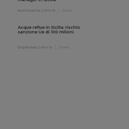
economysicilia,
2 anni fa
3 min
Acque reflue in Sicilia: rischio
sanzione Ue di 100 milioni
Brigida Raso,
2 anni fa
5 min