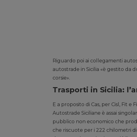
Riguardo poi ai collegamenti autostr
autostrade in Sicilia «è gestito da 
corsie».
Trasporti in Sicilia: l
E a proposito di Cas, per Cisl, Fit e 
Autostrade Siciliane è assai singolar
pubblico non economico che produc
che riscuote per i 222 chilometri d