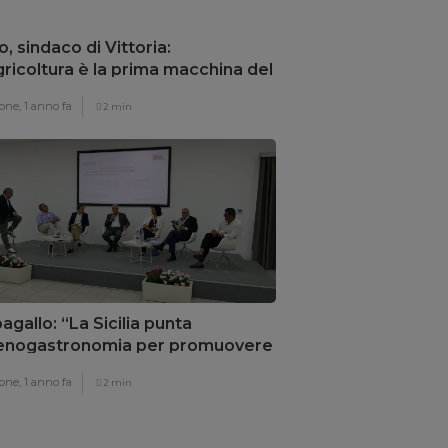
o, sindaco di Vittoria:
gricoltura è la prima macchina del
armio energetico”
one,
1 anno fa
2 min
agallo: “La Sicilia punta
’enogastronomia per promuovere
rritorio”
one,
1 anno fa
2 min