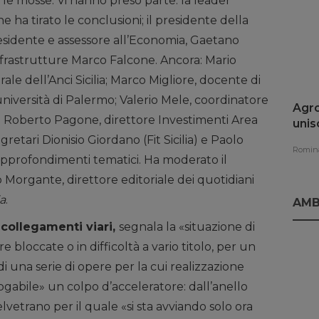
 le mosse. Vi hanno preso parte: la leader
 ha tirato le conclusioni; il presidente della
esidente e assessore all’Economia, Gaetano
Infrastrutture Marco Falcone. Ancora: Mario
e dell’Anci Sicilia; Marco Migliore, docente di
’università di Palermo; Valerio Mele, coordinatore
Agro
as. E Roberto Pagone, direttore Investimenti Area
unis
rinn
egretari Dionisio Giordano (Fit Sicilia) e Paolo
Romina
o approfondimenti tematici. Ha moderato il
no Morgante, direttore editoriale dei quotidiani
ia
.
AMB
 collegamenti viari,
segnala la «situazione di
re bloccate o in difficoltà a vario titolo, per un
o di una serie di opere per la cui realizzazione
gabile» un colpo d’acceleratore: dall’anello
vetrano per il quale «si sta avviando solo ora