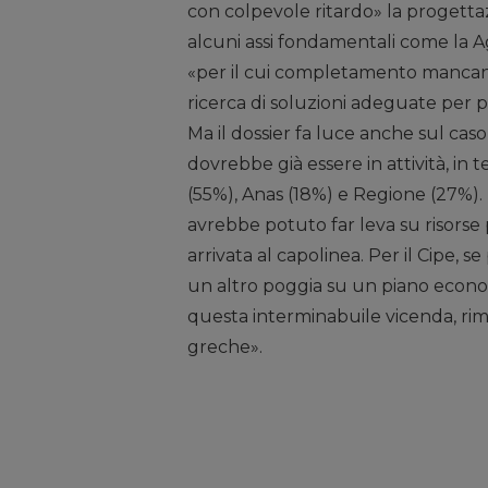
con colpevole ritardo» la progettaz
alcuni assi fondamentali come la 
«per il cui completamento mancano 
ricerca di soluzioni adeguate per pag
Ma il dossier fa luce anche sul ca
dovrebbe già essere in attività, in t
(55%), Anas (18%) e Regione (27%).
avrebbe potuto far leva su risorse 
arrivata al capolinea. Per il Cipe, s
un altro poggia su un piano economi
questa interminabuile vicenda, rimar
greche».