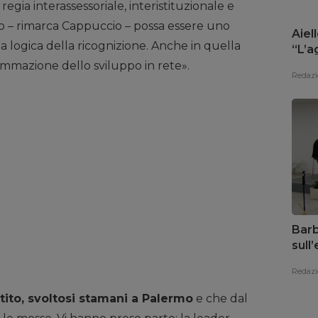
regia interassessoriale, interistituzionale e
amo – rimarca Cappuccio – possa essere uno
Aiell
 logica della ricognizione. Anche in quella
“L’a
risp
ammazione dello sviluppo in rete».
Redazi
Barb
sull
il te
Redazi
tito, svoltosi stamani a Palermo
e che dal