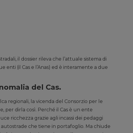
adali, il dossier rileva che l’attuale sistema di
due enti (il Cas e l’Anas) ed è interamente a due
’anomalia del Cas
.
Filca regionali, la vicenda del Consorzio per le
e, per dirla così. Perché il Cas è un ente
e ricchezza grazie agli incassi dei pedaggi
i autostrade che tiene in portafoglio. Ma chiude