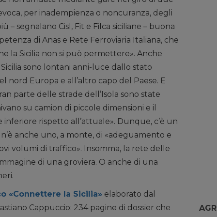
 revoca, per inadempienza o noncuranza, degli
ù – segnalano Cisl, Fit e Filca siciliane – buona
etenza di Anas e Rete Ferroviaria Italiana, che
he la Sicilia non si può permettere». Anche
Sicilia sono lontani anni-luce dallo stato
nel nord Europa e all’altro capo del Paese. E
gran parte delle strade dell’Isola sono state
vano su camion di piccole dimensioni e il
 inferiore rispetto all’attuale». Dunque, c’è un
 n’è anche uno, a monte, di «adeguamento e
vi volumi di traffico». Insomma, la rete delle
ll’immagine di una groviera. O anche di una
eri.
co «Connettere la Sicilia»
elaborato dal
bastiano Cappuccio: 234 pagine di dossier che
AGR