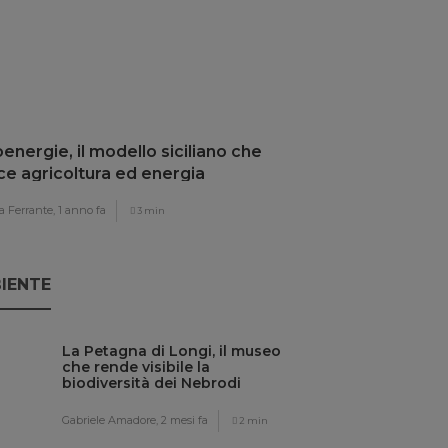
energie, il modello siciliano che
ce agricoltura ed energia
ovabile
 Ferrante,
1 anno fa
3 min
IENTE
La Petagna di Longi, il museo
che rende visibile la
biodiversità dei Nebrodi
Gabriele Amadore,
2 mesi fa
2 min