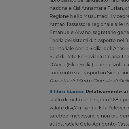
libro bianco del sindacato ha preso
nazionale Cisl Annamaria Furlan, che
Regione Nello Musumeci; il vicepr
Armao; l’assessore regionale alle 
Emanuele Alvano, segretario general
Teoria dei sistemi di trasporto nell
territoriale per la Sicilia, dell’An
Sud di Rete Ferroviaria Italiana. I s
D’Anca (Filca Sicilia), hanno svolt
confronto sui trasporti in Sicilia Li
Gazzetta del Sud
e
Giornale di Sicil
Il libro bianco
. Relativamente ai
stallo di molti cantieri, con 268 ope
valore di 4,7 miliardi». E fa l’elenc
sarebbe «necessario e non più dero
autostradale Gela-Agrigento-Castel