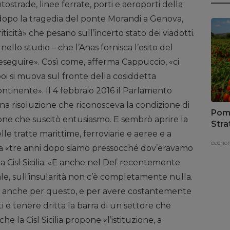
autostrade, linee ferrate, porti e aeroporti della
dopo la tragedia del ponte Morandi a Genova,
riticità» che pesano sull’incerto stato dei viadotti.
 nello studio – che l’Anas fornisca l’esito del
 eseguire». Così come, afferma Cappuccio, «ci
i si muova sul fronte della cosiddetta
 continente». Il 4 febbraio 2016 il Parlamento
una risoluzione che riconosceva la condizione di
Pomo
ione che suscitò entusiasmo. E sembrò aprire la
Stra
lle tratte marittime, ferroviarie e aeree e a
vaci
econom
 Ma «tre anni dopo siamo pressocché dov’eravamo
ella Cisl Sicilia. «E anche nel Def recentemente
e, sull’insularità non c’è completamente nulla.
 È anche per questo, e per avere costantemente
ti e tenere dritta la barra di un settore che
e la Cisl Sicilia propone «l’istituzione, a