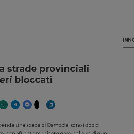
INN
ia strade provinciali
eri bloccati
ende una spada di Damocle: sono i dodici
 se non affidate mediante gare nel giro di due