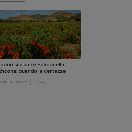
dori siciliani e Salmonella
thcona: quando le certezze
llano
ysicilia,
9 mesi fa
4 min