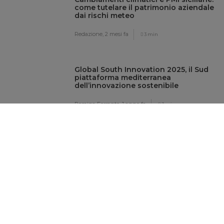
come tutelare il patrimonio aziendale
dai rischi meteo
Redazione,
2 mesi fa
3 min
Global South Innovation 2025, il Sud
piattaforma mediterranea
dell’innovazione sostenibile
Romina Ferrante,
1 anno fa
3 min
Nuove regole UE per produttori di
caffè, soia, legno e derivati
Brigida Raso,
2 anni fa
4 min
Sostenibilità è una leva di crescita,
ma ancora pochi manager in Sicilia