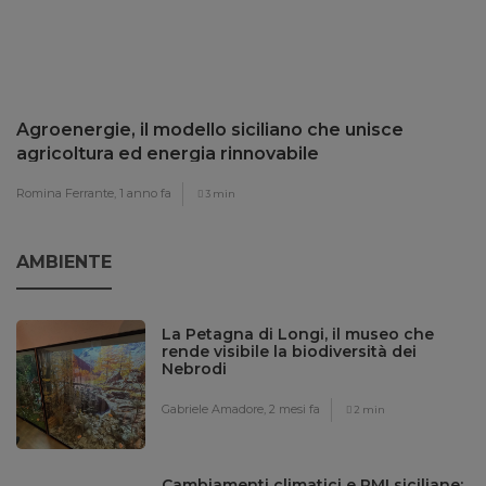
Agroenergie, il modello siciliano che unisce
agricoltura ed energia rinnovabile
Romina Ferrante,
1 anno fa
3 min
AMBIENTE
La Petagna di Longi, il museo che
rende visibile la biodiversità dei
Nebrodi
Gabriele Amadore,
2 mesi fa
2 min
Cambiamenti climatici e PMI siciliane: