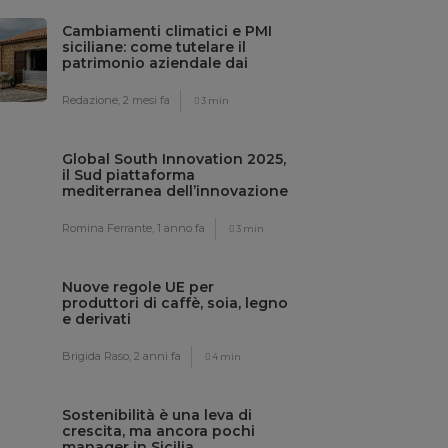
Cambiamenti climatici e PMI
siciliane: come tutelare il
patrimonio aziendale dai
rischi meteo
Redazione,
2 mesi fa
3 min
Global South Innovation 2025,
il Sud piattaforma
mediterranea dell’innovazione
sostenibile
Romina Ferrante,
1 anno fa
3 min
Nuove regole UE per
produttori di caffè, soia, legno
e derivati
Brigida Raso,
2 anni fa
4 min
Sostenibilità è una leva di
crescita, ma ancora pochi
manager in Sicilia