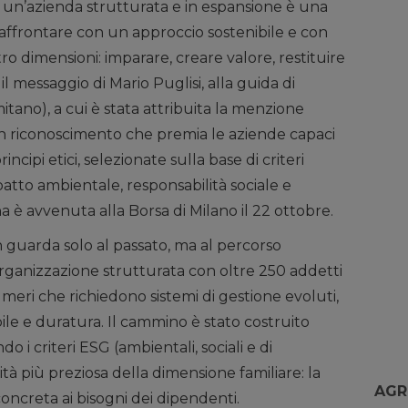
n un’azienda strutturata e in espansione è una
affrontare con un approccio sostenibile e con
ro dimensioni: imparare, creare valore, restituire
il messaggio di Mario Puglisi, alla guida di
tano), a cui è stata attribuita la menzione
un riconoscimento che premia le aziende capaci
ncipi etici, selezionate sulla base di criteri
tto ambientale, responsabilità sociale e
a è avvenuta alla Borsa di Milano il 22 ottobre.
n guarda solo al passato, ma al percorso
organizzazione strutturata con oltre 250 addetti
umeri che richiedono sistemi di gestione evoluti,
ile e duratura. Il cammino è stato costruito
o i criteri ESG (ambientali, sociali e di
à più preziosa della dimensione familiare: la
AGR
oncreta ai bisogni dei dipendenti.