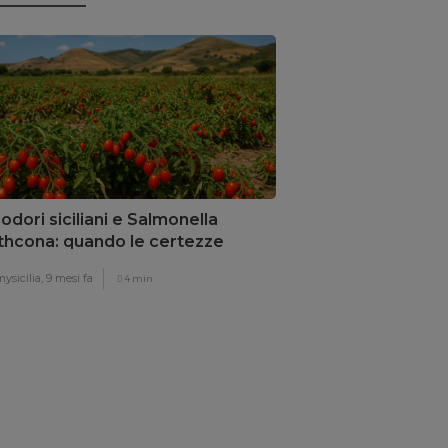
dori siciliani e Salmonella
thcona: quando le certezze
llano
ysicilia,
9 mesi fa
4 min