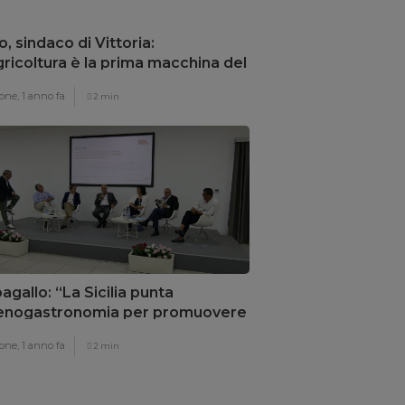
o, sindaco di Vittoria:
gricoltura è la prima macchina del
armio energetico”
one,
1 anno fa
2 min
agallo: “La Sicilia punta
’enogastronomia per promuovere
rritorio”
one,
1 anno fa
2 min