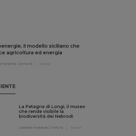
energie, il modello siciliano che
ce agricoltura ed energia
ovabile
 Ferrante,
1 anno fa
3 min
IENTE
La Petagna di Longi, il museo
che rende visibile la
biodiversità dei Nebrodi
Gabriele Amadore,
2 mesi fa
2 min