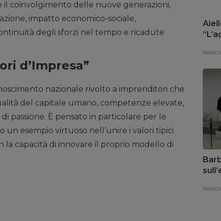
e il coinvolgimento delle nuove generazioni,
azione, impatto economico-sociale,
Aiell
ontinuità degli sforzi nel tempo e ricadute
“L’a
risp
Redazi
ori d’Impresa”
noscimento nazionale rivolto a imprenditori che
 qualità del capitale umano, competenze elevate,
e di passione. È pensato in particolare per le
un esempio virtuoso nell’unire i valori tipici
on la capacità di innovare il proprio modello di
Barb
sull
il te
Redazi