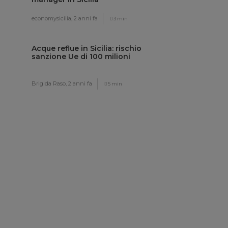
economysicilia,
2 anni fa
3 min
Acque reflue in Sicilia: rischio
sanzione Ue di 100 milioni
Brigida Raso,
2 anni fa
5 min