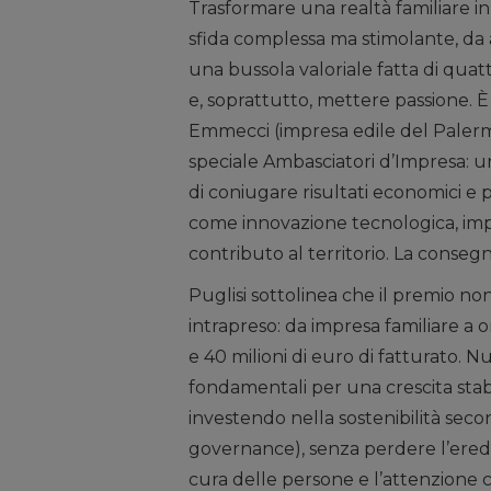
Trasformare una realtà familiare i
sfida complessa ma stimolante, da 
una bussola valoriale fatta di quatt
e, soprattutto, mettere passione. È 
Emmecci (impresa edile del Palermi
speciale Ambasciatori d’Impresa: 
di coniugare risultati economici e pri
come innovazione tecnologica, impa
contributo al territorio. La consegn
Puglisi sottolinea che il premio no
intrapreso: da impresa familiare a 
e 40 milioni di euro di fatturato. N
fondamentali per una crescita stab
investendo nella sostenibilità second
governance), senza perdere l’eredit
cura delle persone e l’attenzione c