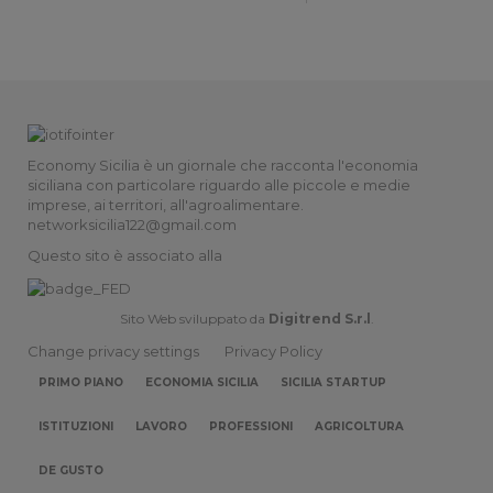
Economy Sicilia è un giornale che racconta l'economia
siciliana con particolare riguardo alle piccole e medie
imprese, ai territori, all'agroalimentare.
networksicilia122@gmail.com
Questo sito è associato alla
Sito Web sviluppato da
Digitrend S.r.l
.
Change privacy settings
Privacy Policy
PRIMO PIANO
ECONOMIA SICILIA
SICILIA STARTUP
ISTITUZIONI
LAVORO
PROFESSIONI
AGRICOLTURA
DE GUSTO