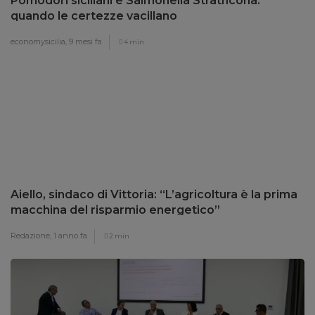
Pomodori siciliani e Salmonella Strathcona:
quando le certezze vacillano
economysicilia,
9 mesi fa
4 min
Aiello, sindaco di Vittoria: “L’agricoltura è la prima
macchina del risparmio energetico”
Redazione,
1 anno fa
2 min