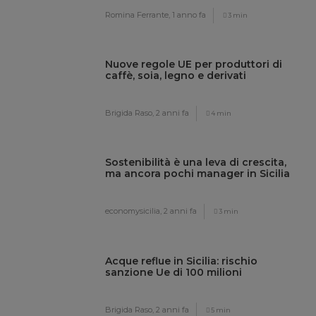
Romina Ferrante,
1 anno fa
3 min
Nuove regole UE per produttori di
caffè, soia, legno e derivati
Brigida Raso,
2 anni fa
4 min
Sostenibilità è una leva di crescita,
ma ancora pochi manager in Sicilia
economysicilia,
2 anni fa
3 min
Acque reflue in Sicilia: rischio
sanzione Ue di 100 milioni
Brigida Raso,
2 anni fa
5 min