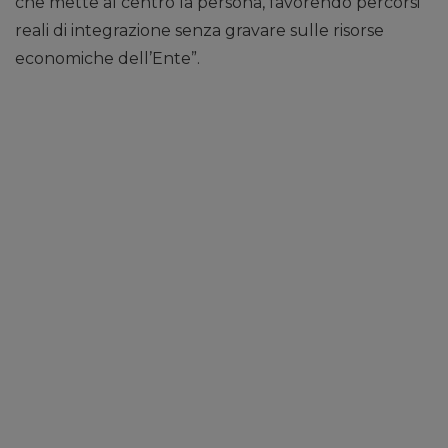
che mette al centro la persona, favorendo percorsi
reali di integrazione senza gravare sulle risorse
economiche dell’Ente”.