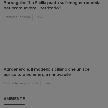
Barbagallo: “La Sicilia punta sull’enogastronomia
per promuovere il territorio”
Redazione,
1 anno fa
2 min
Agroenergie, il modello siciliano che unisce
agricoltura ed energia rinnovabile
Romina Ferrante,
1 anno fa
3 min
AMBIENTE