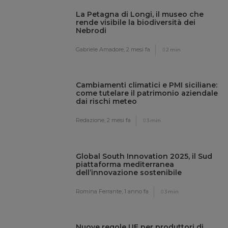
La Petagna di Longi, il museo che
rende visibile la biodiversità dei
Nebrodi
Gabriele Amadore,
2 mesi fa
2 min
Cambiamenti climatici e PMI siciliane:
come tutelare il patrimonio aziendale
dai rischi meteo
Redazione,
2 mesi fa
3 min
Global South Innovation 2025, il Sud
piattaforma mediterranea
dell’innovazione sostenibile
Romina Ferrante,
1 anno fa
3 min
Nuove regole UE per produttori di