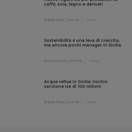
caffè, soia, legno e derivati
Brigida Raso,
2 anni fa
4 min
Sostenibilità è una leva di crescita,
ma ancora pochi manager in Sicilia
economysicilia,
2 anni fa
3 min
Acque reflue in Sicilia: rischio
sanzione Ue di 100 milioni
Brigida Raso,
2 anni fa
5 min