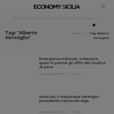
×
Tag: "Alberto
Home
/
Tag: Alberto
Vermiglio"
Vermiglio
Emergenza tribunali, a Messina
quasi in panne gli uffici del Giudice
di pace
economysicilia
8 anni fa
1 min
Avvocati, il messinese Vermiglio
presidente nazionale Aiga
economysicilia
9 anni fa
1 min