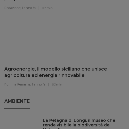
Redazione,
1 anno fa
2 min
Agroenergie, il modello siciliano che unisce
agricoltura ed energia rinnovabile
Romina Ferrante,
1 anno fa
3 min
AMBIENTE
La Petagna di Longi, il museo che
rende visibile la biodiversità dei