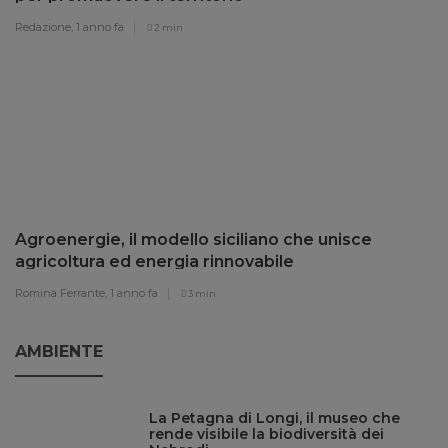
Redazione,
1 anno fa
2 min
Agroenergie, il modello siciliano che unisce
agricoltura ed energia rinnovabile
Romina Ferrante,
1 anno fa
3 min
AMBIENTE
La Petagna di Longi, il museo che
rende visibile la biodiversità dei