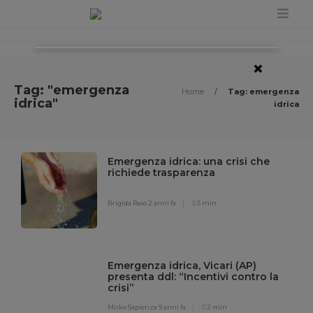
×
Tag: "emergenza
Home
/
Tag: emergenza
idrica"
idrica
Emergenza idrica: una crisi che
richiede trasparenza
Brigida Raso
2 anni fa
5 min
Emergenza idrica, Vicari (AP)
presenta ddl: “Incentivi contro la
crisi”
Mirko Sapienza
9 anni fa
2 min