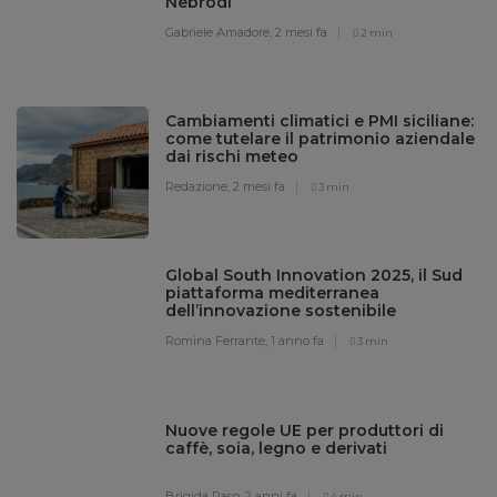
Nebrodi
Gabriele Amadore,
2 mesi fa
2 min
Cambiamenti climatici e PMI siciliane:
come tutelare il patrimonio aziendale
dai rischi meteo
Redazione,
2 mesi fa
3 min
Global South Innovation 2025, il Sud
piattaforma mediterranea
dell’innovazione sostenibile
Romina Ferrante,
1 anno fa
3 min
Nuove regole UE per produttori di
caffè, soia, legno e derivati
Brigida Raso,
2 anni fa
4 min