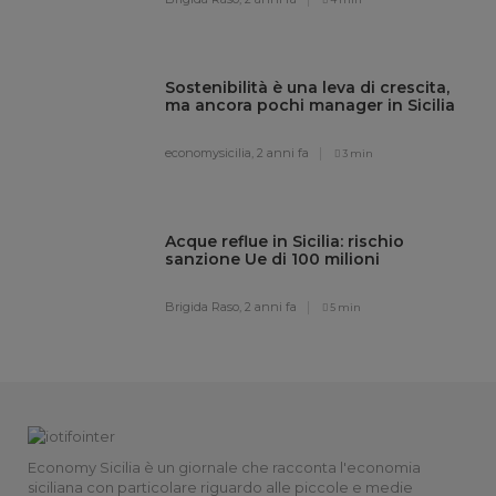
Sostenibilità è una leva di crescita,
ma ancora pochi manager in Sicilia
economysicilia,
2 anni fa
3 min
Acque reflue in Sicilia: rischio
sanzione Ue di 100 milioni
Brigida Raso,
2 anni fa
5 min
Economy Sicilia è un giornale che racconta l'economia
siciliana con particolare riguardo alle piccole e medie