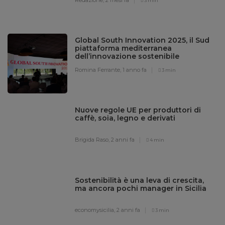
3 min
Global South Innovation 2025, il Sud
piattaforma mediterranea
dell’innovazione sostenibile
Romina Ferrante,
1 anno fa
3 min
Nuove regole UE per produttori di
caffè, soia, legno e derivati
Brigida Raso,
2 anni fa
4 min
Sostenibilità è una leva di crescita,
ma ancora pochi manager in Sicilia
economysicilia,
2 anni fa
3 min