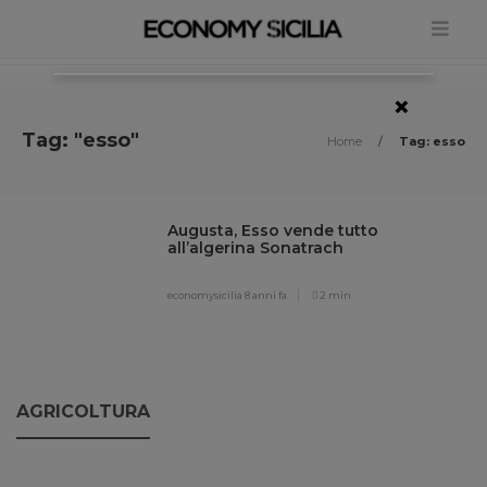
×
Tag: "esso"
Home
/
Tag: esso
Augusta, Esso vende tutto
all’algerina Sonatrach
economysicilia
8 anni fa
2 min
AGRICOLTURA