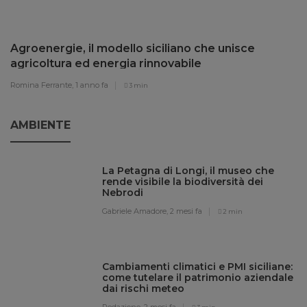
Agroenergie, il modello siciliano che unisce
agricoltura ed energia rinnovabile
Romina Ferrante,
1 anno fa
3 min
AMBIENTE
La Petagna di Longi, il museo che
rende visibile la biodiversità dei
Nebrodi
Gabriele Amadore,
2 mesi fa
2 min
Cambiamenti climatici e PMI siciliane:
come tutelare il patrimonio aziendale
dai rischi meteo
Redazione,
2 mesi fa