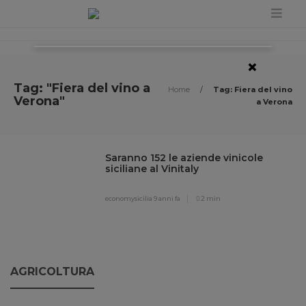
×
Tag: "Fiera del vino a
Home
/
Tag: Fiera del vino
Verona"
a Verona
Saranno 152 le aziende vinicole
siciliane al Vinitaly
economysicilia
9 anni fa
2 min
AGRICOLTURA