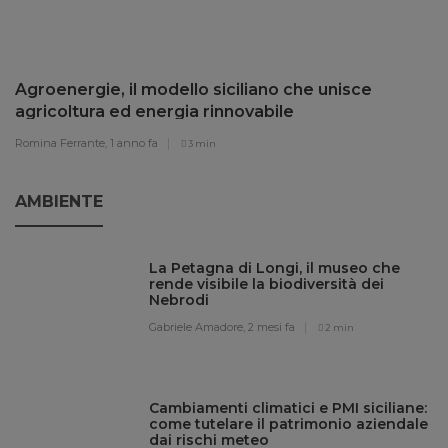
Agroenergie, il modello siciliano che unisce
agricoltura ed energia rinnovabile
Romina Ferrante,
1 anno fa
3 min
AMBIENTE
La Petagna di Longi, il museo che
rende visibile la biodiversità dei
Nebrodi
Gabriele Amadore,
2 mesi fa
2 min
Cambiamenti climatici e PMI siciliane:
come tutelare il patrimonio aziendale
dai rischi meteo