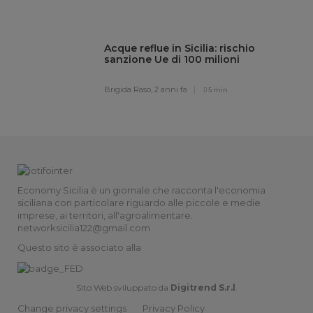
Acque reflue in Sicilia: rischio
sanzione Ue di 100 milioni
Brigida Raso,
2 anni fa
5 min
Economy Sicilia è un giornale che racconta l'economia
siciliana con particolare riguardo alle piccole e medie
imprese, ai territori, all'agroalimentare.
networksicilia122@gmail.com
Questo sito è associato alla
Sito Web sviluppato da
Digitrend S.r.l
.
Change privacy settings
Privacy Policy