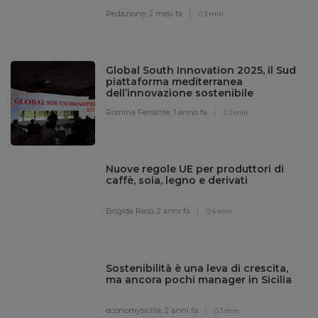
Redazione,
2 mesi fa
3 min
Global South Innovation 2025, il Sud
piattaforma mediterranea
dell’innovazione sostenibile
Romina Ferrante,
1 anno fa
3 min
Nuove regole UE per produttori di
caffè, soia, legno e derivati
Brigida Raso,
2 anni fa
4 min
Sostenibilità è una leva di crescita,
ma ancora pochi manager in Sicilia
economysicilia,
2 anni fa
3 min