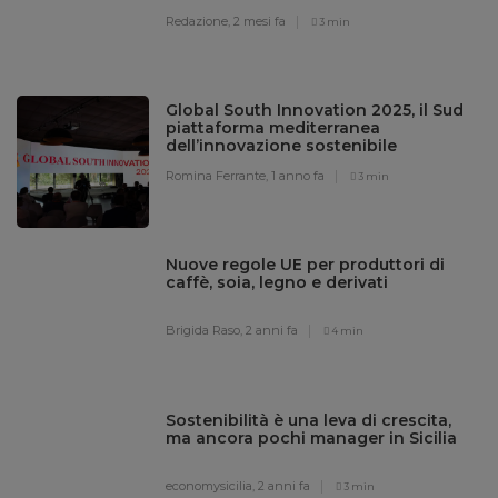
Redazione,
2 mesi fa
3 min
Global South Innovation 2025, il Sud
piattaforma mediterranea
dell’innovazione sostenibile
Romina Ferrante,
1 anno fa
3 min
Nuove regole UE per produttori di
caffè, soia, legno e derivati
Brigida Raso,
2 anni fa
4 min
Sostenibilità è una leva di crescita,
ma ancora pochi manager in Sicilia
economysicilia,
2 anni fa
3 min