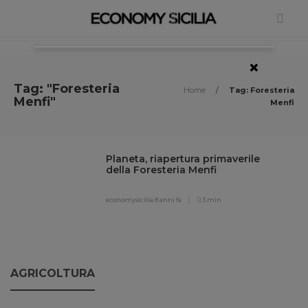
×
Tag: "Foresteria
Home
/
Tag: Foresteria
Menfi"
Menfi
Planeta, riapertura primaverile
della Foresteria Menfi
economysicilia
8 anni fa
3 min
AGRICOLTURA