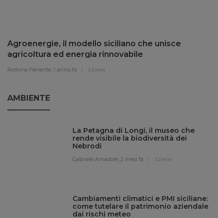
Agroenergie, il modello siciliano che unisce
agricoltura ed energia rinnovabile
Romina Ferrante,
1 anno fa
3 min
AMBIENTE
La Petagna di Longi, il museo che
rende visibile la biodiversità dei
Nebrodi
Gabriele Amadore,
2 mesi fa
2 min
Cambiamenti climatici e PMI siciliane:
come tutelare il patrimonio aziendale
dai rischi meteo