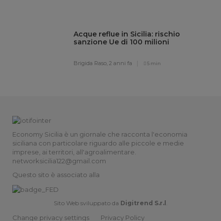
Acque reflue in Sicilia: rischio
sanzione Ue di 100 milioni
Brigida Raso,
2 anni fa
5 min
Economy Sicilia è un giornale che racconta l'economia
siciliana con particolare riguardo alle piccole e medie
imprese, ai territori, all'agroalimentare.
networksicilia122@gmail.com
Questo sito è associato alla
Sito Web sviluppato da
Digitrend S.r.l
.
Change privacy settings
Privacy Policy