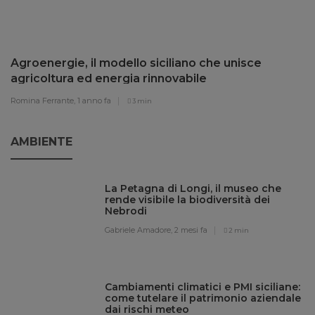
Agroenergie, il modello siciliano che unisce
agricoltura ed energia rinnovabile
Romina Ferrante,
1 anno fa
3 min
AMBIENTE
La Petagna di Longi, il museo che
rende visibile la biodiversità dei
Nebrodi
Gabriele Amadore,
2 mesi fa
2 min
Cambiamenti climatici e PMI siciliane:
come tutelare il patrimonio aziendale
dai rischi meteo