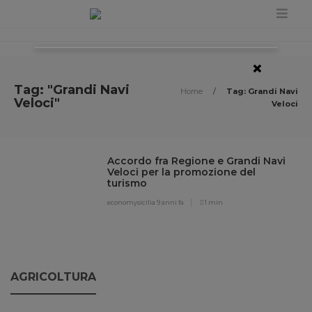
×
Tag: "Grandi Navi
Home
/
Tag: Grandi Navi
Veloci"
Veloci
Accordo fra Regione e Grandi Navi
Veloci per la promozione del
turismo
economysicilia
9 anni fa
1 min
AGRICOLTURA