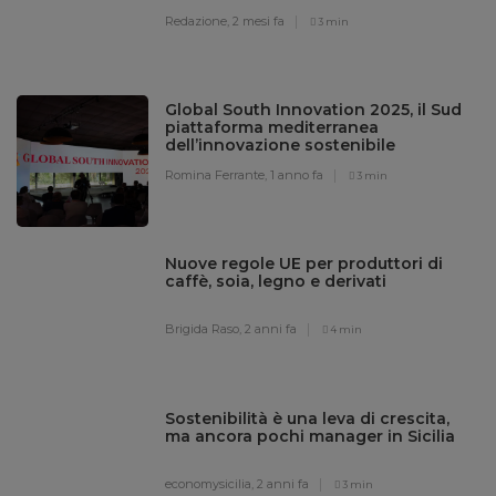
Redazione,
2 mesi fa
3 min
Global South Innovation 2025, il Sud
piattaforma mediterranea
dell’innovazione sostenibile
Romina Ferrante,
1 anno fa
3 min
Nuove regole UE per produttori di
caffè, soia, legno e derivati
Brigida Raso,
2 anni fa
4 min
Sostenibilità è una leva di crescita,
ma ancora pochi manager in Sicilia
economysicilia,
2 anni fa
3 min