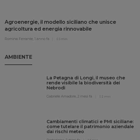
Agroenergie, il modello siciliano che unisce
agricoltura ed energia rinnovabile
Romina Ferrante,
1 anno fa
3 min
AMBIENTE
La Petagna di Longi, il museo che
rende visibile la biodiversità dei
Nebrodi
Gabriele Amadore,
2 mesi fa
2 min
Cambiamenti climatici e PMI siciliane:
come tutelare il patrimonio aziendale
dai rischi meteo
Redazione,
2 mesi fa