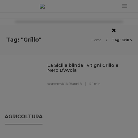
×
Tag: "Grillo"
Home
/
Tag: Grillo
La Sicilia blinda i vitigni Grillo e
Nero D’Avola
economysicilia
10 anni fa
4 min
AGRICOLTURA