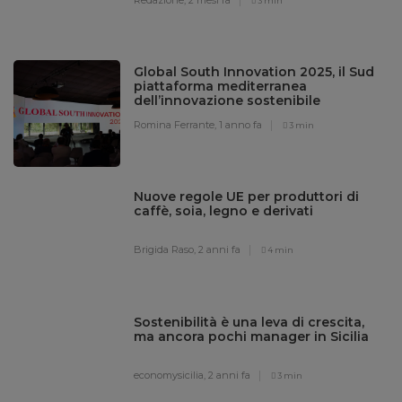
3 min
Global South Innovation 2025, il Sud
piattaforma mediterranea
dell’innovazione sostenibile
Romina Ferrante,
1 anno fa
3 min
Nuove regole UE per produttori di
caffè, soia, legno e derivati
Brigida Raso,
2 anni fa
4 min
Sostenibilità è una leva di crescita,
ma ancora pochi manager in Sicilia
economysicilia,
2 anni fa
3 min