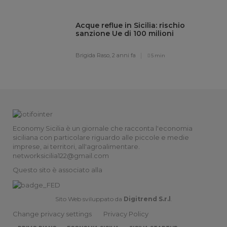
Acque reflue in Sicilia: rischio
sanzione Ue di 100 milioni
Brigida Raso,
2 anni fa
5 min
Economy Sicilia è un giornale che racconta l'economia
siciliana con particolare riguardo alle piccole e medie
imprese, ai territori, all'agroalimentare.
networksicilia122@gmail.com
Questo sito è associato alla
Sito Web sviluppato da
Digitrend S.r.l
.
Change privacy settings
Privacy Policy